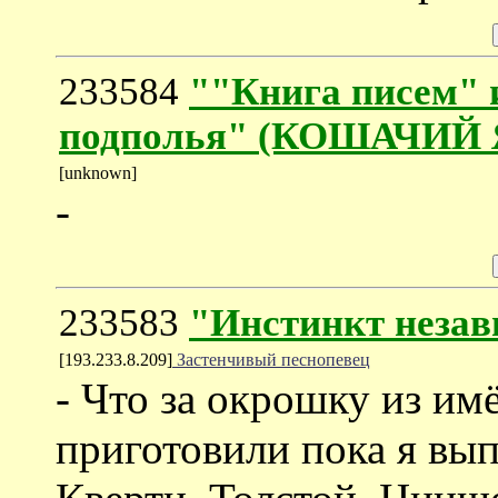
233584
""Книга писем" 
подполья" (КОШАЧИЙ
[unknown]
-
233583
"Инстинкт незав
[193.233.8.209]
Застенчивый песнопевец
- Что за окрошку из имё
приготовили пока я вып