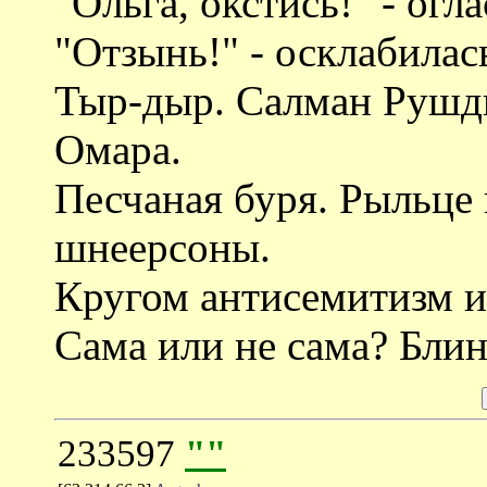
"Ольга, окстись!" - огл
"Отзынь!" - осклабилас
Тыр-дыр. Салман Рушд
Омара.
Песчаная буря. Рыльце
шнеерсоны.
Кругом антисемитизм и
Сама или не сама? Блин.
233597
""