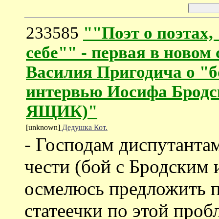
233585
""Поэт о поэтах,
себе"" - первая в новом 
Василия Пригодича о "
интервью Иосифа Бро
ЯЩИК)"
[unknown]
Дедушка Кот.
- Господам диспутанта
чести (бой с Бродским
осмелюсь предложить п
статеечки по этой проб