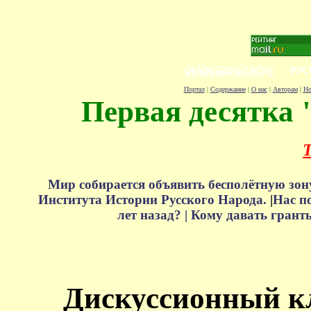
Портал
|
Содержание
|
О нас
|
Авторам
|
Но
Первая десятка 
Т
Мир собирается объявить бесполётную зон
Института Истории Русского Народа.
|
Нас п
лет назад? |
Кому давать грант
Дискуссионный к