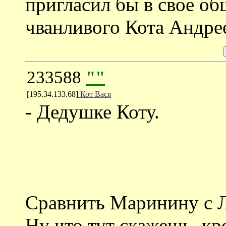
пригласил бы в свое об
чванливого Кота Андрее
233588
""
[195.34.133.68]
Кот Вася
- Дедушке Коту.
Сравнить Маринину с Л
Ну что тут скажешь, кр