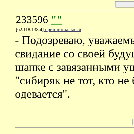
233596
""
[62.118.138.4]
принципиальный
- Подозреваю, уважаемы
свидание со своей буду
шапке с завязанными уш
"сибиряк не тот, кто не
одевается".