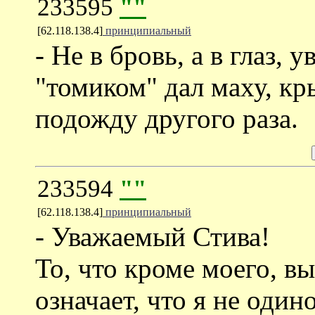
233595
""
[62.118.138.4]
принципиальный
- Не в бровь, а в глаз,
"томиком" дал маху, кр
подожду другого раза.
233594
""
[62.118.138.4]
принципиальный
- Уважаемый Стива!
То, что кроме моего, в
означает, что я не один