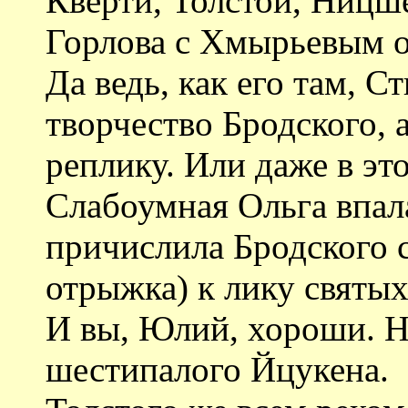
Кверти, Толстой, Ницш
Горлова с Хмырьевым о
Да ведь, как его там, С
творчество Бродского, 
реплику. Или даже в эт
Слабоумная Ольга впал
причислила Бродского 
отрыжка) к лику святых
И вы, Юлий, хороши. Н
шестипалого Йцукена.