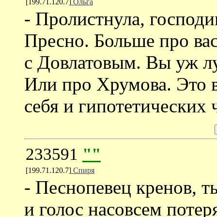
[199.71.120.7]
Ольга
- Пролистнула, господ
Пресно. Больше про вас
с Довлатовым. Вы уж л
Или про Хрумова. Это 
себя и гипотетических 
233591
""
[199.71.120.7]
Спиря
- Песнопевец кренов, 
и голос насовсем поте