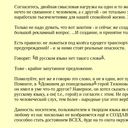
Согласитесь, двойная смысловая нагрузка на одно и то же 
нечто не связанное с человеком, а с другой - он тотальн
наработали тысячелетиями для нашей спокойной жизни. З
Только не надо думать, что вот захотим - и сейчас же соз
большой рекламный вопрос. ...И создание, и принятие т
Есть правило: не ложиться под колёса едущего транспорта
предупреждений! - и за ними стоят реальные опасности.
Говорят: ╚В русском языке нет такого слова╩.
Тоже - крайне запутанное предложение.
Помилуйте, вот же я говорю это слово, и не я один, вот п
Помните, в ╚Доживем до понедельника╩ герой Тихонова у
он имел в уме что-то другое? Наверное, он хотел сказ
русскому языку, а он( т.е., герой) и согласен с этим. Не
то человеческий слух, тем более - народные ухи этот вер
Данность: носителем, пользователем и творцом языка являе
любому из нас нисколько не возбраняется ещё и СОЗДАВА
способно стать достоянием ВСЕХ, буде на то охота окруж