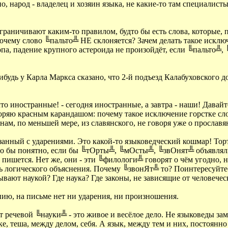
о, народ - владелец и хозяин языка, не какие-то там специалист
граничивают каким-то правилом, будто бы есть слова, которые, 
очему слово ╚пальто╩ НЕ склоняется? Зачем делать такое исключ
па, падение крупного астероида не произойдёт, если ╚пальто╩, 
будь у Карла Маркса сказано, что 2-й подъезд Калабуховского д
 иностранные! - сегодня иностранные, а завтра - наши! Давайте 
торяю красным карандашом: почему такое исключение горстке сло
м, по меньшей мере, из славянского, не говоря уже о прославян
анный с ударениями. Это какой-то языковедческий кошмар! Тор
Было бы понятно, если бы ╚тОрты╩, ╚мОсты╩, ╚звОнят╩ объявлял
пишется. Нет же, они - эти ╚филологи╩ говорят о чём угодно, н
удь логического объяснения. Почему ╚звонЯт╩ то? Поинтересуйте
зывают наукой? Где наука? Где законы, не зависящие от человеч
нию, на письме нет ни ударения, ни произношения.
 от речевой ╚науки╩ - это живое и весёлое дело. Не языковеды 
ке, теша, между делом, себя. А язык, между тем и них, постоянн