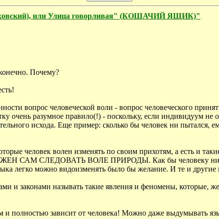
яковский), или Улица говорливая" (КОШАЧИЙ ЯЩИК)"
 конечно. Почему?
есть!
ённости вопрос человеческой воли - вопрос человеческого приняти
етку очень разумное правило(!) - поскольку, если индивидуум не
тельного исхода. Еще пример: сколько бы человек ни пытался, ем
вила, которые человек волен изменять по своим прихотям, а ес
Н САМ СЛЕДОВАТЬ ВОЛЕ ПРИРОДЫ. Как бы человеку ни хотелос
языка легко можно видоизменять было бы желание. И те и другие
ми и законами называть такие явления и феномены, которые, жел
ком и полностью зависит от человека! Можно даже выдумывать я