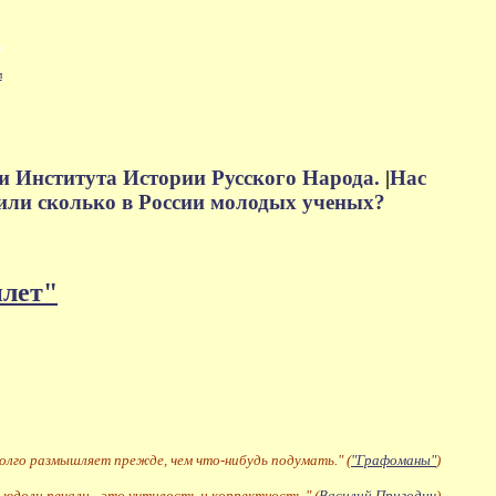
м
и Института Истории Русского Народа.
|
Нас
или сколько в России молодых ученых?
плет"
долго размышляет прежде, чем что-нибудь подумать." (
"Графоманы"
)
 юдоли печали - это учтивость и корректность." (
Василий Пригодич
)