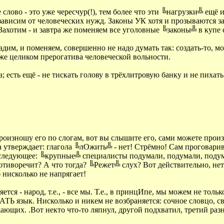
слово - это уже чересчур(!), тем более что эти ╚нагрузки╩ ещё и
о зависим от человеческих нужд. Законы УК хотя и прозываются за
ахотим - и завтра же поменяем все уголовные ╚законы╩ в купе 
дадим, и поменяем, совершенно не надо думать так: создать-то, мо
оже целиком прерогатива человеческой вольности.
; есть ещё - не тискать голову в трёхлитровую банку и не пихат
роизношу его по слогам, вот вы слышите его, сами можете произне
тверждает: глагола ╚лОжить╩ - нет! Стрёмно! Сам проговаривает
ать следующее: ╚крупные╩ специалисты подумали, подумали, под
 противоречит? А что тогда? ╚Режет╩ слух? Вот действительно, нет
б нисколько не напрягает!
тся - народ, т.е., - все мы. Т.е., в принцИпе, мы можем не толь
ТЬ язык. Нисколько и никем не возбраняется: сочное словцо, с
ающих. .Вот некто что-то ляпнул, другой подхватил, третий разн