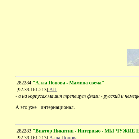
282284
"Алла Попова - Мамина свеча"
[92.39.161.213]
АП
-
а на корпусах машин трепещут флаги - русский и немецк
А это уже - интернационал.
282283
"Виктор Никитин - Интервью - МЫ ЧУЖИ
[92.39.161.213]
Алла Попова