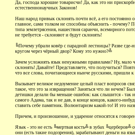
Да, господа хорошие товарисчи! Да, как это ни прискорбн
естественнонаучных Законов!
Наш народ привык склонять почти всё, а его постоянно о
главное, сами толком не способны объяснить - почему? П
типа землетрясения, нашествия саранчи, всемирного пото
не требуется - склоняют и будут склонять!
╚Почему убрали ковёр с парадной лестницы? Разве где-ни
кругом через чёрный двор? Кому это нужно?╩
Зачем усложнять язык ненужными правилами? Ну, мало что
склонять! Давайте! Представляете, что получиться? Пов
что все слова, почитающиеся нынче русскими, пришли к на
Вызывает великое недоумение целый пласт вопросов связ
такое, что это за извращения? Заняться что ли нечем? 
детишки делали бы меньше ошибок: как слышится - так и 
самого Адама, так и не дав, в конце концов, какого-ниб
ставить себе памятник. Волюнтаризм какой-то! И это на
Причем, и произношение, и ударение относятся к говоре
Язык - это не есть ╚мертвая кость╩ в зубах ╚церберов╩
они (есть такие подозрения), зарабатывают деньги на язы