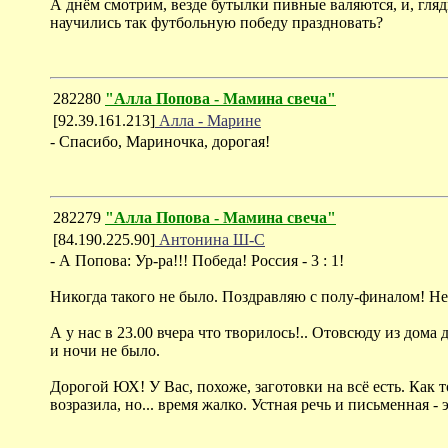
А днём смотрим, везде бутылки пивные валяются, и, гляд
научились так футбольную победу праздновать?
282280
"Алла Попова - Мамина свеча"
[92.39.161.213]
Алла - Марине
- Спасибо, Мариночка, дорогая!
282279
"Алла Попова - Мамина свеча"
[84.190.225.90]
Антонина Ш-С
- А Попова: Ур-ра!!! Победа! Россия - 3 : 1!
Никогда такого не было. Поздравляю с полу-финалом! Не
А у нас в 23.00 вчера что творилось!.. Отовсюду из дома
и ночи не было.
Дорогой ЮХ! У Вас, похоже, заготовки на всё есть. Как т
возразила, но... время жалко. Устная речь и письменная -