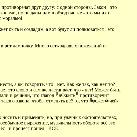
 противоречат друг другу: с одной стороны, Закон - это
конами, но не даны нам в обход нас же - это мы их и
с моралью!
жет быть и создадим, а вот будут ли пользоваться - это
ь в рот лампочку. Много есть здравых пожеланий и
сти, а вы говорите, что - нет. Как же так, как нет-то?
 это слово и сам же настаивает, что - нет! Может быть,
умали и решили, что глагол ╚лОжить╩ противоречит
 такого закона, чтобы отменять всё то, что ╚режет╩ чей-
ко носить и применять, но, при удачных обстоятельствах,
воеобычное выражение, музыкальность оборота всё это
ёс - и процесс пошёл - ВСЁ!