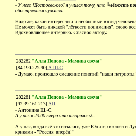
-
У него [Достоевского] я учился тому, что
╚лёгкость п
обостряются чувства.
Надо же, какой интересный и необычный взгляд человека и
Не может быть никакой "лёгкости понимания", слово всег
Вдохновляющее интервью. Спасибо автору.
282282
"Алла Попова - Мамина свеча"
[84.190.225.90]
А Ш-С
- Думаю, произошло смещение понятий "наши патриоты" 
282281
"Алла Попова - Мамина свеча"
[92.39.161.213]
АП
- Антонина Ш.-С.
А у нас в 23.00 вчера что творилось!..
А у нас, когда всё это началось, уже Юпитер взошёл и Лу
криками - "Россия, вперёд!"