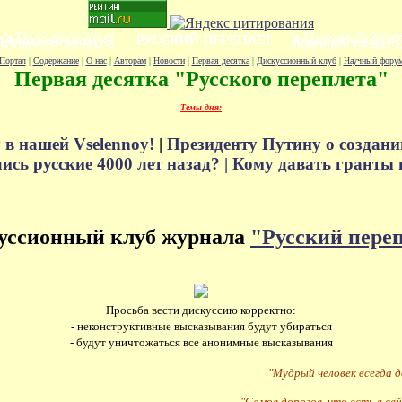
Портал
|
Содержание
|
О нас
|
Авторам
|
Новости
|
Первая десятка
|
Дискуссионный клуб
|
Научный фору
Первая десятка "Русского переплета"
Темы дня:
 в нашей Vselennoy!
|
Президенту Путину о создани
сь русские 4000 лет назад? |
Кому давать гранты 
уссионный клуб журнала
"Русский пере
Просьба вести дискуссию корректно:
- неконструктивные высказывания будут убираться
- будут уничтожаться все анонимные высказывания
"Мудрый человек всегда 
"Самое дорогое, что есть в сей