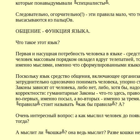
которые понавыдумывали ╚специалисты╩.
Следовательно, огорчительно(!) - эти правила мало, чт
высасываются из пальцОв.
ОБЩЕНИЕ - ФУНКЦИЯ ЯЗЫКА.
Что такое этот язык?
Первая и насущная потребность человека в языке - сред
человек массовым порядком овладел вдруг телепатией, т
именно мыслями, именно что сформулированными языко
Поскольку язык средство общения, включающее организа
затруднительно однозначно понимать человека, упорно с
Законы зависят от человека, либо нет, либо, хотя бы, на
корректности: гуманитарные Законы - что-то здесь, право
во-первых, именно посыл, а во-вторых - именно за тремя
╚правила╩ стоит называть ╚как бы правила╩? А?
Очень интересный вопрос: а как мыслил человек до появл
тогда?
А мыслит ли ╚кошка╩? она ведь мыслит? Разве кошки н