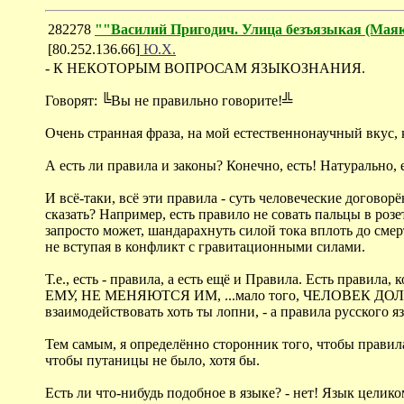
282278
""Василий Пригодич. Улица безъязыкая (Ма
[80.252.136.66]
Ю.Х.
- К НЕКОТОРЫМ ВОПРОСАМ ЯЗЫКОЗНАНИЯ.
Говорят: ╚Вы не правильно говорите!╩
Очень странная фраза, на мой естественнонаучный вкус,
А есть ли правила и законы? Конечно, есть! Натурально, 
И всё-таки, всё эти правила - суть человеческие договор
сказать? Например, есть правило не совать пальцы в роз
запросто может, шандарахнуть силой тока вплоть до смер
не вступая в конфликт с гравитационными силами.
Т.е., есть - правила, а есть ещё и Правила. Есть пра
ЕМУ, НЕ МЕНЯЮТСЯ ИМ, ...мало того, ЧЕЛОВЕК ДОЛЖЕ
взаимодействовать хоть ты лопни, - а правила русского 
Тем самым, я определённо сторонник того, чтобы правила
чтобы путаницы не было, хотя бы.
Есть ли что-нибудь подобное в языке? - нет! Язык цели