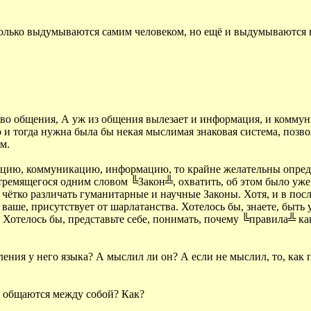
о только выдумываются самим человеком, но ещё и выдумываются
ство общения, А уж из общения вылезает и информация, и коммун
о и тогда нужна была бы некая мыслимая знаковая система, позв
м.
цию, коммуникацию, информацию, то крайне желательны определ
тремящегося одним словом ╚Закон╩, охватить, об этом было уж
до чётко различать гуманитарные и научные Законы. Хотя, и в по
 ваше, присутствует от шарлатанства. Хотелось бы, знаете, быть
. Хотелось бы, представьте себе, понимать, почему ╚правила╩ к
ения у него языка? А мыслил ли он? А если не мыслил, то, как п
е общаются между собой? Как?