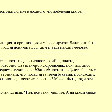
 вопреки логике народного употребления как бы
икация, и организация и многое другое. Даже если бы
оляющая понимать друг друга, ведь мыслит человек
ённость и однозначность: крайне, знаете,
е говорено, два взаимно исключающих понятия: либо
следнем случае слово ╚Закон╩ постоянно будет сбивать с
 уверенным, что, посылая за тремя буквами, происходит,
ак правило, имеют исключения? Может быть, тогда эти
оявился язык? Нет, всё-таки, мыслил. А на каком языке,