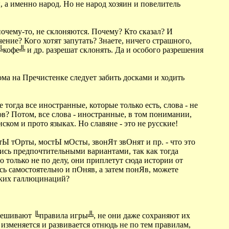
ы, а именно народ. Но не народ хозяин и повелитель
почему-то, не склоняются. Почему? Кто сказал? И
ение? Кого хотят запутать? Знаете, ничего страшного,
╚кофе╩ и др. разрешат склонять. Да и особого разрешения
ома на Пречистенке следует забить досками и ходить
тогда все иностранные, которые только есть, слова - не
в? Потом, все слова - иностранные, в том понимании,
ском и прото языках. Но славяне - это не русские!
тЫ тОрты, мостЫ мОсты, звонЯт звОнят и пр. - что это
ись предпочтительными вариантами, так как тогда
о только не по делу, они приплетут сюда истории от
сь самостоятельно и пОняв, а затем понЯв, можете
еских галлюцинаций?
замешивают ╚правила игры╩, не они даже сохраняют их
о изменяется и развивается отнюдь не по тем правилам,