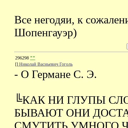
Все негодяи, к сожале
Шопенгауэр)
296298
""
[]
Николай Васиьевич Гоголь
- О Германе С. Э.
╚КАК НИ ГЛУПЫ СЛО
БЫВАЮТ ОНИ ДОСТА
СМУТИТЬ УМНОГО Ч