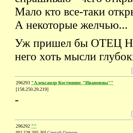
Мало кто все-таки откры
А некоторые желчью...
Уж пришел бы ОТЕЦ 
него хоть мысли глубок
296293
"Александр Костюнин: "Ивановны""
[158.250.29.219]
-
296292
""
[92.228.205.30]
Сергей Герман