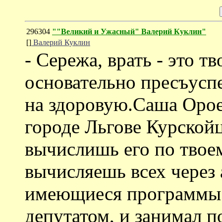
296304
""Великий и Ужасный" Валерий Куклин"
[]
Валерий Куклин
- Сережа, врать - это т
основательно пресъуспе
на здоровую.Саша Ороев
городе Льгове Курскойц
вычислишь его по твоем
вычисляешь всех через 
имеющиеся программы
депутатом, и занимал п