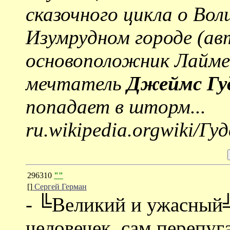
сказочного цикла о Во
Изумрудном городе (ав
основоположник Лайме
мечтатель
Джеймс Гу
попадает в шторм...
ru.wikipedia.orgwiki/Гу
296310
""
[]
Сергей Герман
- ╚Великий и ужасный╩
человечек, сам перепуг