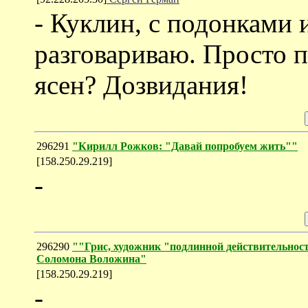
- Куклин, с подонками 
разговариваю. Просто 
ясен? Дозвидания!
296291
"Кирилл Рожков: "Давай попробуем жить""
[158.250.29.219]
-
296290
""Грис, художник "подлинной действитель
Соломона Воложина"
[158.250.29.219]
-