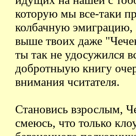
которую мы все-таки п
колбачную эмиграцию, о
выше твоих даже "Чечен
ты так не удосужился в
добротныую книгу очер
внимания чситателя.
Становись взрослым, Че
смеюсь, что только кло