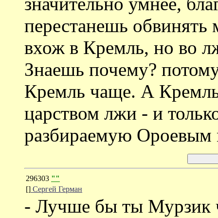
значительно умнее, бла
перестанешь обвинять м
вхож в Кремль, но во л
Знаешь почему? потому
Кремль чаще. А Кремль 
царством лжи - и тольк
разбираемую Ороевым м
296303
""
[]
Сергей Герман
- Лучше бы ты Мурзик 