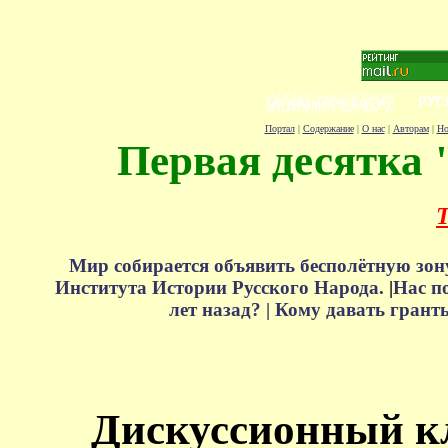
Портал
|
Содержание
|
О нас
|
Авторам
|
Но
Первая десятка 
Т
Мир собирается объявить бесполётную зон
Института Истории Русского Народа.
|
Нас п
лет назад? |
Кому давать грант
Дискуссионный к