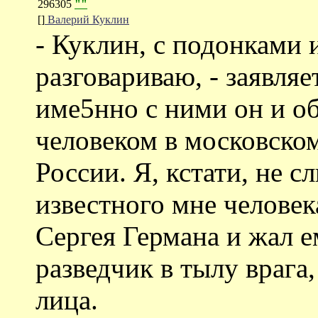
296305
""
[]
Валерий Куклин
- Куклин, с подонками 
разговариваю, - заявляе
име5нно с ними он и об
человеком в московско
России. Я, кстати, не с
известного мне человек
Сергея Германа и жал е
разведчик в тылу врага,
лица.