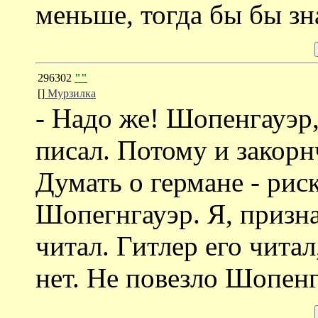
меньше, тогда бы бы зн
296302
""
[]
Мурзилка
- Надо же! Шопенгауэр,
писал. Потому и закорн
Думать о германе - рис
Шопегнгауэр. Я, призн
читал. Гитлер его читал
нет. Не повезло Шопенг