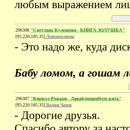
любым выражением лиц
296308
"Светлана Кулешова - КНИГА-ЗОЛУШКА"
[95.220.185.35]
Ломоносовцы
- Это надо же, куда ди
Бабу ломом, а гошам ле
296307
"Кирилл Рожков - Давай попробуем жить"
[95.220.185.35]
Вадим Чазов
- Дорогие друзья.
Спасибо автору за наст