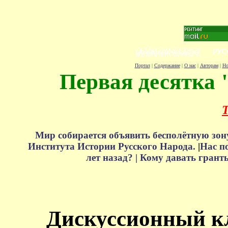
Портал
|
Содержание
|
О нас
|
Авторам
|
Но
Первая десятка 
Т
Мир собирается объявить бесполётную зон
Института Истории Русского Народа.
|
Нас п
лет назад? |
Кому давать грант
Дискуссионный к