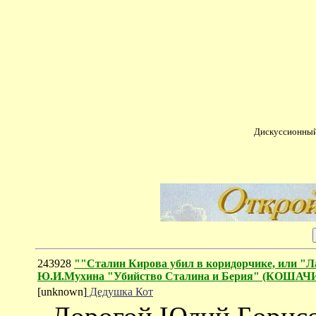
Дискуссионный
243928
""Сталин Кирова убил в коридорчике, или "Л
Ю.И.Мухина "Убийство Сталина и Берия" (КОША
[unknown]
Дедушка Кот