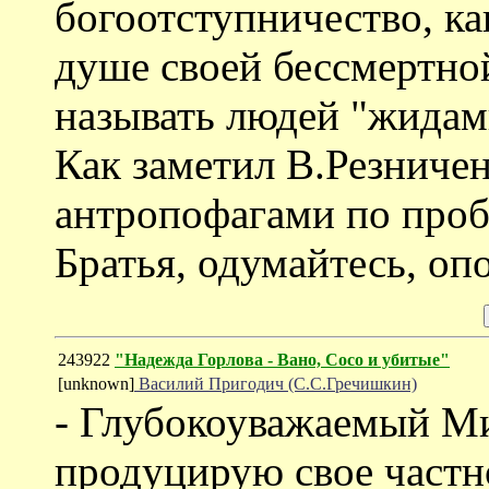
богоотступничество, к
душе своей бессмертной
называть людей "жидами
Как заметил В.Резничен
антропофагами по проб
Братья, одумайтесь, оп
243922
"Надежда Горлова - Вано, Сосо и убитые"
[unknown]
Василий Пригодич (С.С.Гречишкин)
- Глубокоуважаемый Ми
продуцирую свое частн