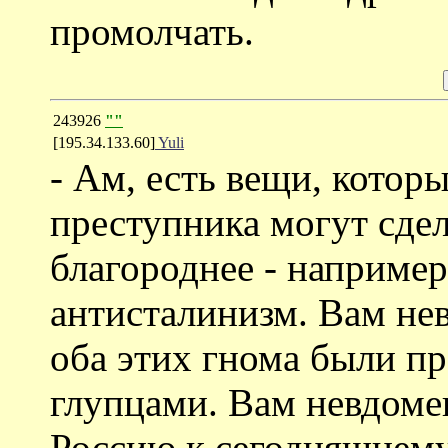
промолчать.
243926
""
[195.34.133.60]
Yuli
- Ам, есть вещи, котор
преступника могут сдел
благороднее - наприме
антисталинизм. Вам нев
оба этих гнома были п
глупцами. Вам невдоме
Россию к сегодняшнему