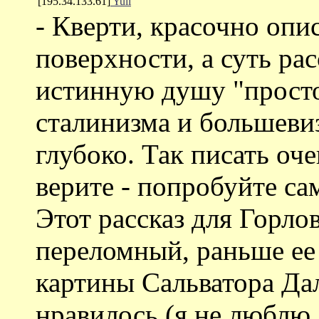
[195.34.133.61]
Yuli
- Кверти, красочно опис
поверхности, а суть ра
истинную душу "просто
сталинизма и большеви
глубоко. Так писать оче
верите - попробуйте са
Этот рассказ для Горло
переломный, раньше ее
картины Сальватора Дал
нравилось (я не люблю 