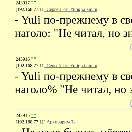
243917
""
[192.168.77.11]
Сергей_от_Yurigh.i-am.ru
- Yuli по-прежнему в с
наголо: "Не читал, но з
243916
""
[192.168.77.11]
Сергей_от_Yurigh.i-am.ru
- Yuli по-прежнему в с
наголо% "Не читал, но 
243915
""
[192.168.77.11]
АрхивариусЪ