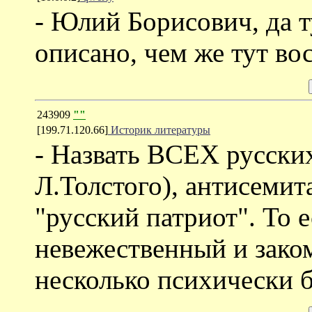
- Юлий Борисович, да т
описано, чем же тут во
243909
""
[199.71.120.66]
Историк литературы
- Назвать ВСЕХ русски
Л.Толстого), антисеми
"русский патриот". То е
невежественный и зако
несколько психически б