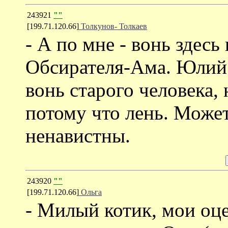
243921
""
[199.71.120.66]
Толкунов- Толкаев
- А по мне - вонь здесь
Обсирателя-Ама. Юлий 
вонь старого человека,
потому что лень. Может
ненавистны.
243920
""
[199.71.120.66]
Ольга
- Милый котик, мои оце