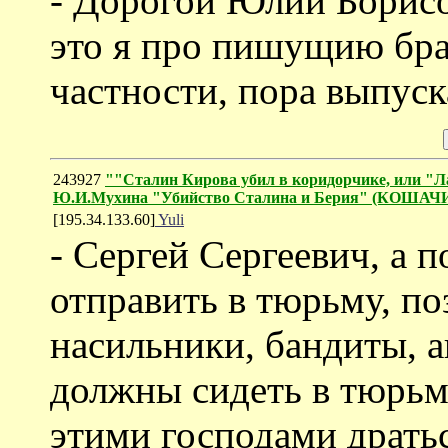
- Дорогой Юлий Борисо
это я про пишущию бра
частности, пора выпуск
243927
""Сталин Кирова убил в коридорчике, или "Л
Ю.И.Мухина "Убийство Сталина и Берия" (КОША
[195.34.133.60]
Yuli
- Сергей Сергеевич, а 
отправить в тюрьму, по
насильники, бандиты, 
должны сидеть в тюрьме
этими господами дратьс