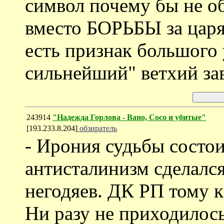
символ почему бы не об
вместо БОРЬБЫ за царя
есть признак большого 
сильнейший" ветхий зав
243914
"Надежда Горлова - Вано, Сосо и убитые"
[193.233.8.204]
обзиратель
- Ирония судьбы состои
антисталинизм сделал
негодяев. ДК РП тому к
Ни разу не приходилос