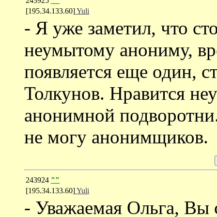
243925
""
[195.34.133.60]
Yuli
- Я уже заметил, что с
неумытому анониму, вр
появляется еще один, с
Толкунов. Нравится не
анонимной подворотни.
не могу анонимщиков.
243924
""
[195.34.133.60]
Yuli
- Уважаемая Ольга, Вы 