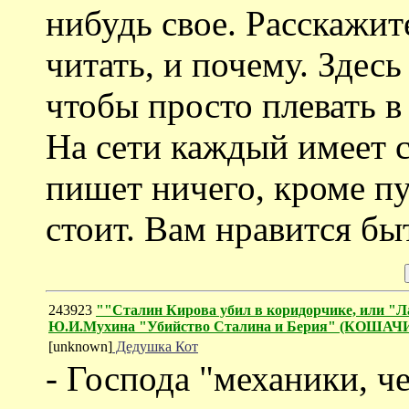
нибудь свое. Расскажит
читать, и почему. Здес
чтобы просто плевать в
На сети каждый имеет св
пишет ничего, кроме пу
стоит. Вам нравится б
243923
""Сталин Кирова убил в коридорчике, или "Л
Ю.И.Мухина "Убийство Сталина и Берия" (КОША
[unknown]
Дедушка Кот
- Господа "механики, ч