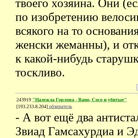
твоего хозяина. Они (е
по изобретению велоси
всякого на то основани
женски жеманны), и от
к какой-нибудь старушк
тоскливо.
243919
"Надежда Горлова - Вано, Сосо и убитые"
[193.233.8.204]
обзиратель
- А вот ещё два антиста
Звиад Гамсахурдиа и Э