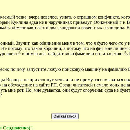
Уважаемый тезка, вчера довелось узнать о страшном конфликте, к
орый Куклина едва не в наручниках приведут. Обиженный г-н Ве
кобы обмениваются эти два скандально известных господина. В 
онный. Звучит, как обвинение меня в том, что я будто чего-то 
Не потому что такой хороший, а потому что на фиг мне лишнего н
 ╚Журналист╩ в номер два, найдите мою фамилию и статью мою 
ресно почему, запустите любую поисковую машину на фамилию Ве
ы Вернера не прихлопнут меня или не примутся измываться над 
у на обсуждение на сайте РП. Среди читателей немало моих нена
уть мне рот. Но, мне думается, они будут огорчены: суда не буд
?
ы Сердюченко)"