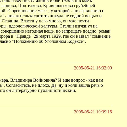
тало известно: Сталин в июле 1929 в письме к
 Сырцова, Подтелкова, Кривошлыкова грубейшей
ой "Соревнование масс", у которой - по сравнению с
! - никак нельзя считать никуда не годной вещью и
Сталина. Власти у него много, он уже почти
туры, идеологической халтуры. Сталин взглянул на
 совершенно негодная вещь, но запрещать поздно: роман
рора в "Правде" 29 марта 1929, где он назвал "сомнение
огласно "Положению об Уголовном Кодексе",
2005-05-21 16:32:09
нера, Владимира Войновича? И еще вопрос - как вам
. Согласитесь, не плохо. Да, ну и коли зашла речь о
 что он литературно-публицистический.
2005-05-21 10:39:15