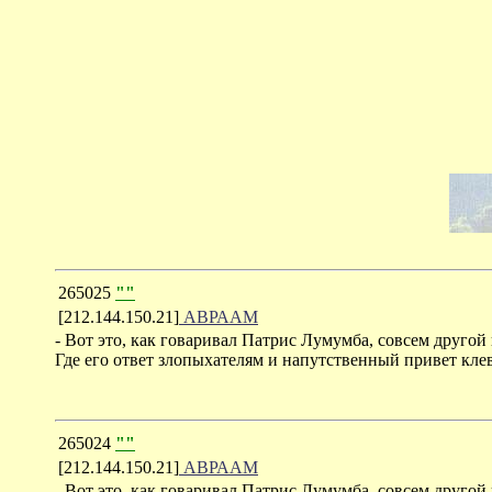
265025
""
[212.144.150.21]
АВРААМ
- Вот это, как говаривал Патрис Лумумба, совсем другой
Где его ответ злопыхателям и напутственный привет кле
265024
""
[212.144.150.21]
АВРААМ
- Вот это, как говаривал Патрис Лумумба, совсем другой