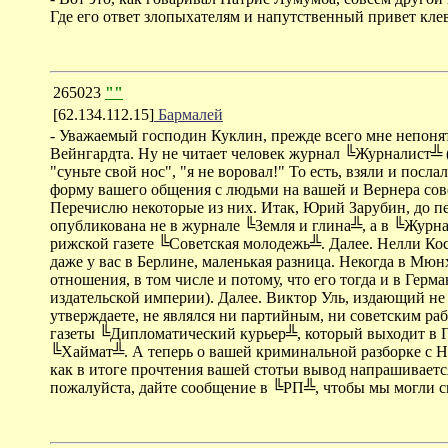
Где его ответ злопыхателям и напутственный привет кле
265023
""
[62.134.112.15]
Бармалей
- Уважаемый господин Куклин, прежде всего мне непонят
Вейнгардта. Ну не читает человек журнал ╚Журналист╩ (а 
"суньте свой нос", "я не воровал!" То есть, взяли и пос
форму вашего общения с людьми на вашей и Вернера сове
Перечислю некоторые из них. Итак, Юрий Зарубин, до пер
опубликована не в журнале ╚Земля и глина╩, а в ╚Журна
рижской газете ╚Советская молодежь╩. Далее. Нелли Коск
даже у вас в Берлине, маленькая разница. Некогда в Мюн
отношения, в том числе и потому, что его тогда и в Гер
издательской империи). Далее. Виктор Уль, издающий не
утверждаете, не являлся ни партийным, ни советским раб
газеты ╚Дипломатический курьер╩, который выходит в 
╚Хаймат╩. А теперь о вашей криминальной разборке с Ни
как в итоге прочтения вашей стотьи вывод напрашивается 
пожалуйста, дайте сообщение в ╚РП╩, чтобы мы могли св