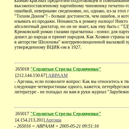
казнью красных предателей-подтелковцев и повешиванием
высокопоставленному партийному чиновнику печатно-то
ошибкой, неверными сведениями, но, однако, из-за этих
"Тихим Доном"! - больше достоинств, чем ошибок, и кот
изымать из продажи. Ненависть к роману налицо! Никто 
абсолютный диктатор, но он не знает, как ему быть с "Т
Крюковский роман глазами прагматика - понял: для парт
дошел до народа и принят народом. Как Хозяин страны он
в авторстве Шолохова" контрреволюционной вылазкой пр
утвержденному ВЦИК-ом в 1927.
265018
"Сердитые Стрелы Сердюченко"
[212.144.150.67]
АВРААМ
- Аргоша, если позволите вопрос: Как вы относитесь к 
следующее четверостишье одного, кажется, петербургског
литературе - не попадал ли вам в руки журнал "Зарубеж
265017
"Сердитые Стрелы Сердюченко"
[4.154.213.201]
Аргоша
-
265016 = АВРААМ = 2005-05-21 09:51:16