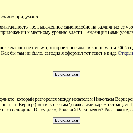
троумно придумано.
рактальность, т.е. выраженное самоподобие на различных ее уро
приложении к местному уровню власти. Тенденция Вами уловлен
мое электронное письмо, которое я посылал в конце марта 2005 
 Как бы там ни было, сегодня я оформил тот текст в виде
Открыт
онфликте, который разгорелся между издателем Николаем Вернер
ный г-н Вернер (или как его там?) тяжелыми карами стращает. 
ных господина. В чем дело, Валерий Васильевич? Расскажите, ес