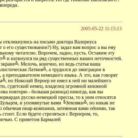
 впереди.
2005-05-22 11:15:13
ы откликнулись на письмо доктора Валериуса
т о его существовании?) Ну, задал вам вопрос а вы ему
ельному читателю. Впрочем, ладно, пусть. Оставим эту
ст╩ и наткнулся на ряд существенных ваших неточностей.
экране╩. Мелочь, конечно, но ведь статья ваша
листическая Латвия╩, а трудился до эмиграции в
 а преподавателем немецкого языка. А это, как говорят
ета╩, но Николай Вернер не имел к ней ни малейшего
тати, судетский немец, владелец огромной книжной
ова повторю - большая разница) никогда, как вы
форвардах русско-немецкой прессы, то к ним относятся
Шульцем, и упомянутые вами ╚Земляки╩, но никак не
 обычная пиар-компания, затеянная вами обоими, так
стоит. Если будете стреляться с Вернером, то,
 ничью. С приветом Бармалей