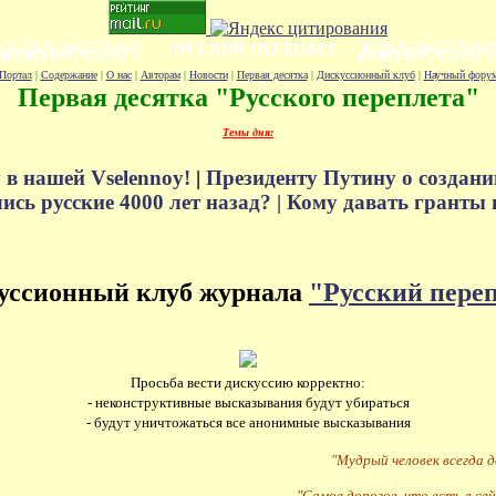
Портал
|
Содержание
|
О нас
|
Авторам
|
Новости
|
Первая десятка
|
Дискуссионный клуб
|
Научный фору
Первая десятка "Русского переплета"
Темы дня:
 в нашей Vselennoy!
|
Президенту Путину о создани
сь русские 4000 лет назад? |
Кому давать гранты 
уссионный клуб журнала
"Русский пере
Просьба вести дискуссию корректно:
- неконструктивные высказывания будут убираться
- будут уничтожаться все анонимные высказывания
"Мудрый человек всегда 
"Самое дорогое, что есть в сей