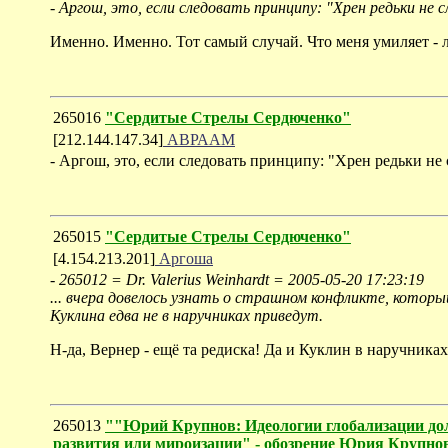
- Аргош, это, если следовать принципу: "Хрен редьки не 
Именно. Именно. Тот самый случай. Что меня умиляет - ле
265016
"Сердитые Стрелы Сердюченко"
[212.144.147.34]
АВРААМ
- Аргош, это, если следовать принципу: "Хрен редьки не
265015
"Сердитые Стрелы Сердюченко"
[4.154.213.201]
Аргоша
-
265012 = Dr. Valerius Weinhardt = 2005-05-20 17:23:19
... вчера довелось узнать о страшном конфликте, котор
Куклина едва не в наручниках приведут.
Н-да, Вернер - ещё та редиска! Да и Куклин в наручника
265013
""Юрий Крупнов: Идеологии глобализации до
развития или мироизации" - обозрение Юрия Крупно