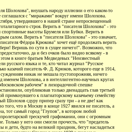
еля Шолохова", внушать народу иллюзии о его каком-то
 не соглашался с "миражами" вокруг имени Шолохова.
Октября, утвердившего в нашей стране непросвещенный
оталитарного строя. Верить в "писателя Шолохова" - это
ел спортивные высоты Брумеля или Бубки. Верить в
ым салом. Верить в "писателя Шолохова" - это означает,
я писателя Фёдора Крюкова" хочет ещё продолжать верить
побери! Веришь по сути в сущее ничего!". Возможно, что
едостаточно, да и без очков было видно всякому - в
об этом в книге братьев Медведевых "Неизвестный
и русского языка и те, кто читал журнал "Русское
ько казачий писатель Ф. Д. Крюков, которого еще в 1914,
- суждениям никак не мешала пустопорожняя, ничего
од именем Шолохова, а в интеллигентно-научных кругах
 "Московском рабочем" в лихорадочной спешке
остановили, опубликовав только двенадцать глав третьей
ой примкнувшего к плагиаторскому казачьему семейству
й Шолохов сдуру припер сразу три - а не две! как
 того, что в Москву в конце 1927 явился не писатель, а
а, тот самый город "Глупов", в котором любой
 пролетарской трескучей графомании, они с огромным
 Только у него они смогли прочесть, что "предатель
 и дети, будто на великий праздник, бегут насладиться