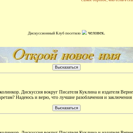
человек.
Дискуссионный Клуб посетило
 колинкор. Дискуссия вокруг Писателя Куклина и издателя Верне
вретам? Надеюсь и верю, что лучшие разоблачения и заключения
 колинкор. Дискуссия вокруг Писателя Куклина и издателя Верне