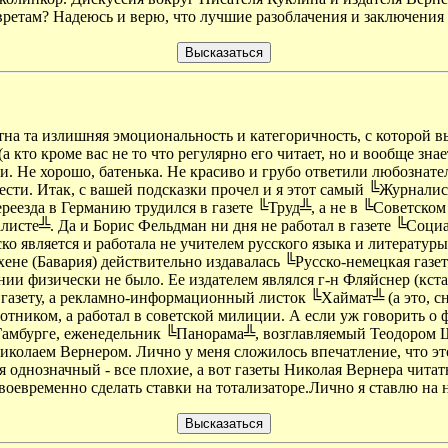
вретам? Надеюсь и верю, что лучшие разоблачения и заключения
на та излишняя эмоциональность и категоричность, с которой в
кто кроме вас не то что регулярно его читает, но и вообще знае
лали. Не хорошо, батенька. Не красиво и грубо ответили любознат
сти. Итак, с вашей подсказки прочел и я этот самый ╚Журнали
еезда в Германию трудился в газете ╚Труд╩, а не в ╚Советском 
листе╩. Да и Борис Фельдман ни дня не работал в газете ╚Социа
о является и работала не учителем русского языка и литературы,
хене (Бавария) действительно издавалась ╚Русско-немецкая газ
мании физически не было. Ее издателем являлся г-н Фляйснер (кс
 газету, а рекламно-информационный листок ╚Хаймат╩ (а это, сн
отником, а работал в советской милиции. А если уж говорить о 
Гамбурге, еженедельник ╚Панорама╩, возглавляемый Теодором 
колаем Вернером. Лично у меня сложилось впечатление, что это
однозначный - все плохие, а вот газеты Николая Вернера читать 
оевременно сделать ставки на тотализаторе.Лично я ставлю на