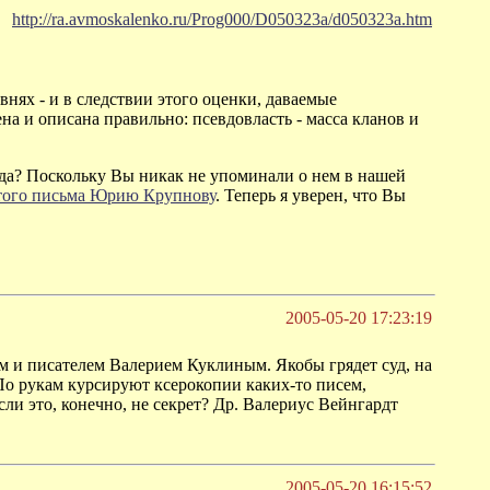
http://ra.avmoskalenko.ru/Prog000/D050323a/d050323a.htm
внях - и в следствии этого оценки, даваемые
а и описана правильно: псевдовласть - масса кланов и
года? Поскольку Вы никак не упоминали о нем в нашей
ого письма Юрию Крупнову
. Теперь я уверен, что Вы
2005-05-20 17:23:19
ом и писателем Валерием Куклиным. Якобы грядет суд, на
По рукам курсируют ксерокопии каких-то писем,
ли это, конечно, не секрет? Др. Валериус Вейнгардт
2005-05-20 16:15:52