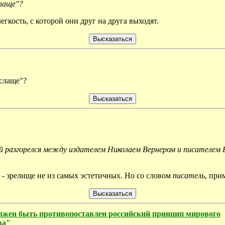
слаще"?
гкость, с которой они друг на друга выходят.
 слаще"?
ый разгорелся между издателем Николаем Вернером и писателем 
х - зрелище не из самых эстетичных. Но со словом
писатель
, при
лжен быть противопоставлен российский принцип мирового
ва"