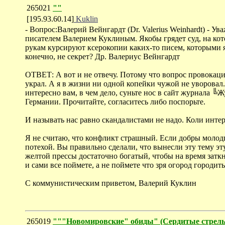
265021
""
[195.93.60.14]
Kuklin
- Вопрос:Валерий Вейнгардт (Dr. Valerius Weinhardt) - 
писателем Валерием Куклиным. Якобы грядет суд, на кот
рукам курсируют ксерокопии каких-то писем, которыми я
конечно, не секрет? Др. Валериус Вейнгардт
ОТВЕТ: А вот и не отвечу. Потому что вопрос провокаци
украл. А я в жизни ни одной копейки чужой не уворовал. 
интересно вам, в чем дело, суньте нос в сайт журнала
Германии. Прочитайте, согласитесь либо поспорьте.
И называть нас равно скандалистами не надо. Коли инте
Я не считаю, что конфликт страшный. Если добры молодц
потехой. Вы правильно сделали, что вынесли эту тему эт
желтой прессы достаточно богатый, чтобы на время заткн
и сами все поймете, а не поймете что зря огород городить
С коммунистическим приветом, Валерий Куклин
265019
"""Новомировские" обиды" (Cердитые стрел