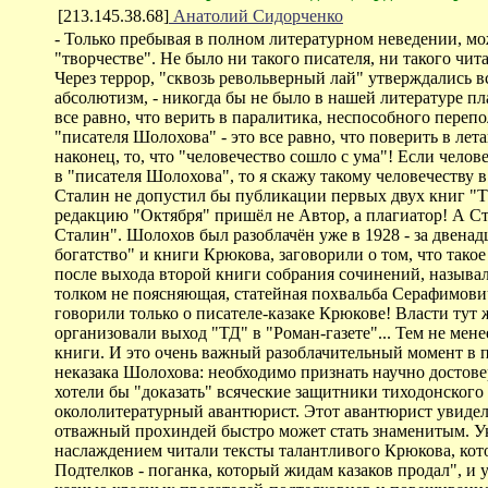
[213.145.38.68]
Анатолий Сидорченко
- Только пребывая в полном литературном неведении, мо
"творчестве". Не было ни такого писателя, ни такого чи
Через террор, "сквозь револьверный лай" утверждались
абсолютизм, - никогда бы не было в нашей литературе п
все равно, что верить в паралитика, неспособного пере
"писателя Шолохова" - это все равно, что поверить в ле
наконец, то, что "человечество сошло с ума"! Если чел
в "писателя Шолохова", то я скажу такому человечеству в
Сталин не допустил бы публикации первых двух книг "Ти
редакцию "Октября" пришёл не Автор, а плагиатор! А Ста
Сталин". Шолохов был разоблачён уже в 1928 - за двенад
богатство" и книги Крюкова, заговорили о том, что тако
после выхода второй книги собрания сочинений, называл
толком не поясняющая, статейная похвальба Серафимович
говорили только о писателе-казаке Крюкове! Власти тут
организовали выход "ТД" в "Роман-газете"... Тем не мен
книги. И это очень важный разоблачительный момент в 
неказака Шолохова: необходимо признать научно достовер
хотели бы "доказать" всяческие защитники тиходонского п
окололитературный авантюрист. Этот авантюрист увидел
отважный прохиндей быстро может стать знаменитым. Ук
наслаждением читали тексты талантливого Крюкова, кото
Подтелков - поганка, который жидам казаков продал", и 