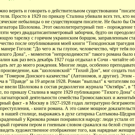
жно верить и говорить о действительном существовании "писат
тателя. Просто в 1929 по приказу Сталина убивали всех тех, кто
 всяческие небылицы о не существующем писателе. Не было бы 
лагиатора Шолохова. Этот окололитературный тип - порождение т
ползти через двадцатисантиметровый заборчик, будто он преодол
тающую тарелку с горячим украинским борщом, заправленным стар
овечество после опубликования моей книги "Тиходонская трагеди
 манере Гоголя: "До чего ж ты глупое, человечество, чёрт тебя 
хого Дона", - моментов "непроходимости" такого романа было пр
лин как раз весь декабрь 1927 года отдыхал в Сочи - читайте 
цать лет до моего рождения. Многие люди, особенно преподавател
е произведение, как "шолоховский" "Тихий Дон", мог создать тол
и "Гомером Донского казачества" (Автономов, и другие). Этим 
а в "Правде" за 19 апреля 1928. Роман "выплыл" к читателям п
 же ввели Шолохова в состав редколлегии журнала "Октябрь", в
ее, по приказу Сталина в марте 1929 публикацию "Тихого Дона" 
плагиаторской деятельности семейства Громославских и женитьб
ный факт - в Москву в 1927-1928 годах литературно безграмотны
реступления, - книги романа. А это самое мощное доказательство
 в нашей столице, выражаясь в духе сатирика Салтыкова-Щедрин
раденный у Крюкова роман понравился народу: люди устали от
рый горячим пером и гневным словом сражался на белой стороне.
увидеть художественное отображение того, как нарядные женщины