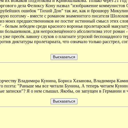
 их вожаков Подтелкова и Кривошлыкова. Только через 21 год с
ргового дела Феликсу Кону назвал "изображение коммунистов
 грубейших ошибок "Тихий Дон" так же, как и брошюру Микулин
орую поэтому - вместе с романом знаменитого писателя Шолохова
из моих предшественников не постиг истинный смысл этих слов 
Д" - белым лебедем среди красного воронья пролетарской макула
ии большевиков, для непросвещённого абсолютизма этот роман -
 уже пресёк лавину слухов о плагиате угрозой беспощадного тер
отив диктатуры пролетариата, что означало только расстрел, с
творчеству Владимира Кунина, Бориса Хазанова, Владимира Ками
о поэта: "Раньше мы все читали Бунина, А теперь читаем Кунина"
ные записки"? Я о нем слышал. Якобы, он запущен в Германии и