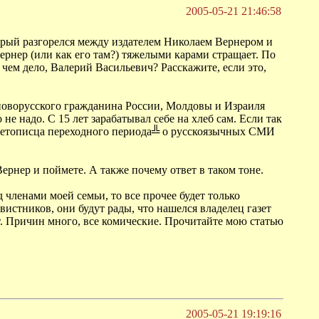
2005-05-21 21:46:58
оторый разгорелся между издателем Николаем Вернером и
рнер (или как его там?) тяжелыми карами стращает. По
чем дело, Валерий Васильевич? Расскажите, если это,
у новорусского гражданина России, Молдовы и Израиля
е надо. С 15 лет зарабатывал себе на хлеб сам. Если так
╚Летописца переходного периода╩ о русскоязычных СМИ
рнер и поймете. А также почему ответ в таком тоне.
членами моей семьи, то все прочее будет только
вистников, они будут рады, что нашелся владелец газет
ет. Причин много, все комические. Прочитайте мою статью
2005-05-21 19:19:16