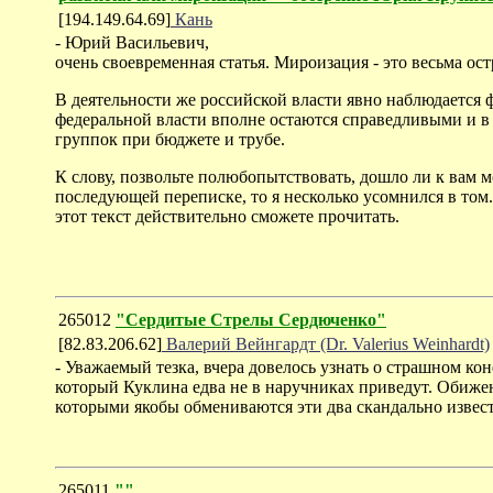
[194.149.64.69]
Кань
- Юрий Васильевич,
очень своевременная статья. Мироизация - это весьма ос
В деятельности же российской власти явно наблюдается ф
федеральной власти вполне остаются справедливыми и в 
группок при бюджете и трубе.
К слову, позвольте полюбопытствовать, дошло ли к вам 
последующей переписке, то я несколько усомнился в том.
этот текст действительно сможете прочитать.
265012
"Сердитые Стрелы Сердюченко"
[82.83.206.62]
Валерий Вейнгардт (Dr. Valerius Weinhardt)
- Уважаемый тезка, вчера довелось узнать о страшном к
который Куклина едва не в наручниках приведут. Обижен
которыми якобы обмениваются эти два скандально извест
265011
""