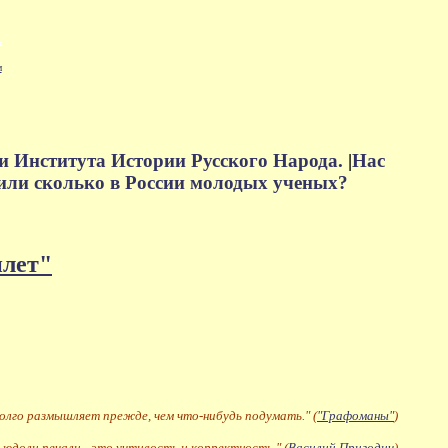
м
и Института Истории Русского Народа.
|
Нас
или сколько в России молодых ученых?
плет"
долго размышляет прежде, чем что-нибудь подумать." (
"Графоманы"
)
 юдоли печали - это учтивость и корректность." (
Василий Пригодич
)