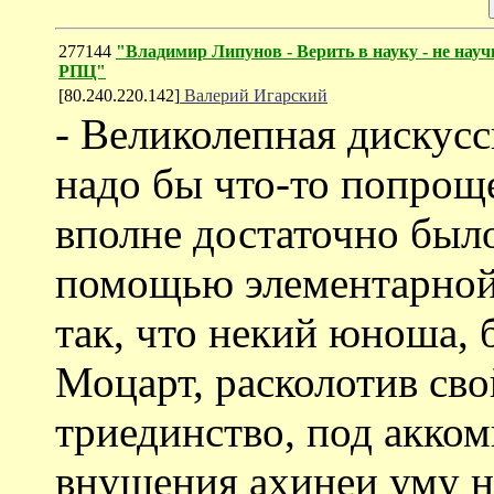
277144
"Владимир Липунов - Верить в науку - не нау
РПЦ"
[80.240.220.142]
Валерий Игарский
- Великолепная дискусс
надо бы что-то попро
вполне достаточно было
помощью элементарной 
так, что некий юноша,
Моцарт, расколотив сво
триединство, под акко
внушения ахинеи уму н