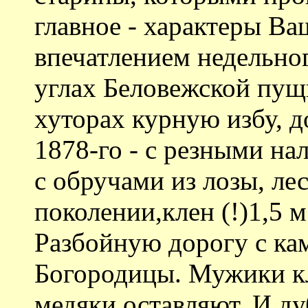
главное - характеры В
впечатлением недельно
углах Беловежской пущи
хуторах курную избу, 
1878-го - с резными н
с обручами из лозы, ле
поколении,клен (!)1,5 
Разбойную дорогу с ка
Богородицы. Мужики кл
медяки оставляют. И ду