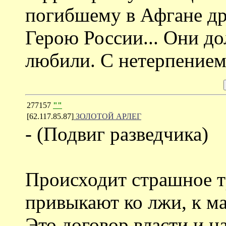
погибшему в Афгане др
Герою России... Они до
любили. С нетерпением
277157
""
[62.117.85.87]
ЗОЛОТОЙ АРЛЕГ
- (Подвиг разведчика)
Происходит страшное т
привыкают ко лжи, к м
Это договор власти и н