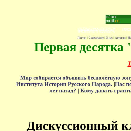
Портал
|
Содержание
|
О нас
|
Авторам
|
Но
Первая десятка 
Т
Мир собирается объявить бесполётную зон
Института Истории Русского Народа.
|
Нас п
лет назад? |
Кому давать грант
Дискуссионный к