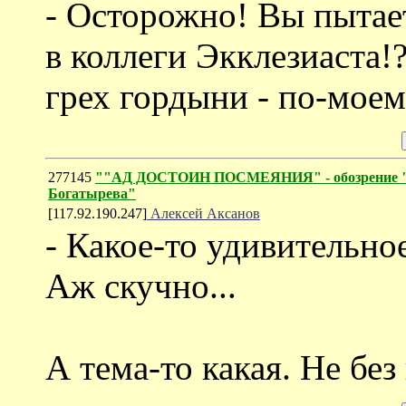
- Осторожно! Вы пытае
в коллеги Экклезиаста!?
грех гордыни - по-моем
277145
""АД ДОСТОИН ПОСМЕЯНИЯ" - обозрение "Б
Богатырева"
[117.92.190.247]
Алексей Аксанов
- Какое-то удивительн
Аж скучно...
А тема-то какая. Не бе