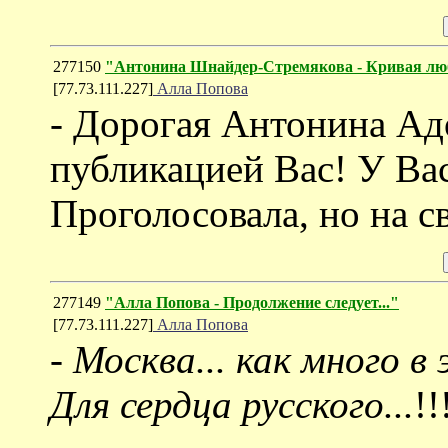
277150
"Антонина Шнайдер-Стремякова - Кривая лю
[77.73.111.227]
Алла Попова
- Дорогая Антонина Ад
публикацией Вас! У Вас,
Проголосовала, но на с
277149
"Алла Попова - Продолжение следует..."
[77.73.111.227]
Алла Попова
-
Москва... как много в 
Для сердца русского...
!!