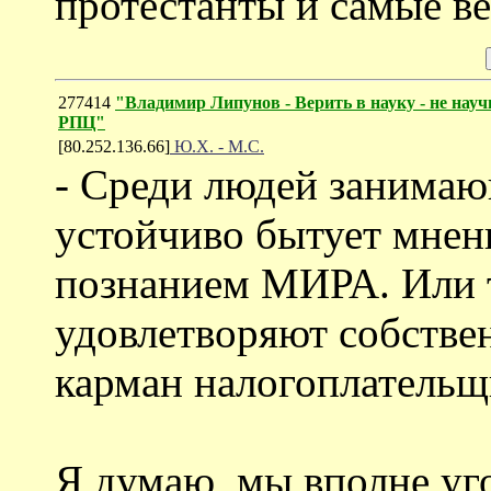
протестанты и самые ве
277414
"Владимир Липунов - Верить в науку - не нау
РПЦ"
[80.252.136.66]
Ю.Х. - М.С.
- Среди людей занимаю
устойчиво бытует мнен
познанием МИРА. Или т
удовлетворяют собствен
карман налогоплательщ
Я думаю, мы вполне уг