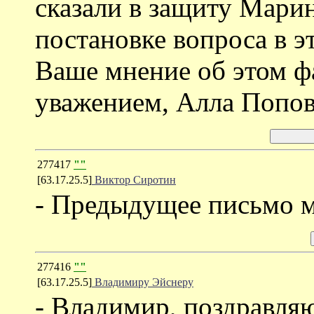
сказали в защиту Мари
постановке вопроса в э
Ваше мнение об этом фа
уважением, Алла Попов
277417
""
[63.17.25.5]
Виктор Сиротин
- Предыдущее письмо м
277416
""
[63.17.25.5]
Владимиру Эйснеру
- Владимир, поздравля