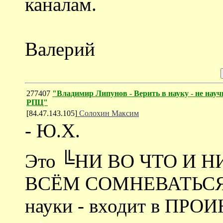
каналам.
Валерий
277407
"Владимир Липунов - Верить в науку - не нау
РПЦ"
[84.47.143.105]
Солохин Максим
- Ю.Х.
Это ╚НИ ВО ЧТО И 
ВСЁМ СОМНЕВАТЬСЯ╩ -
науки - входит в П