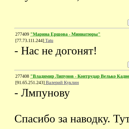
277409
"Марина Ершова - Миниатюры"
[77.73.111.244]
Tatu
- Нас не догонят!
277408
"Владимир Липунов - Контрудар Велько Кади
[91.65.251.243]
Валерий Куклин
- Лмпунову
Спасибо за наводку. Ту