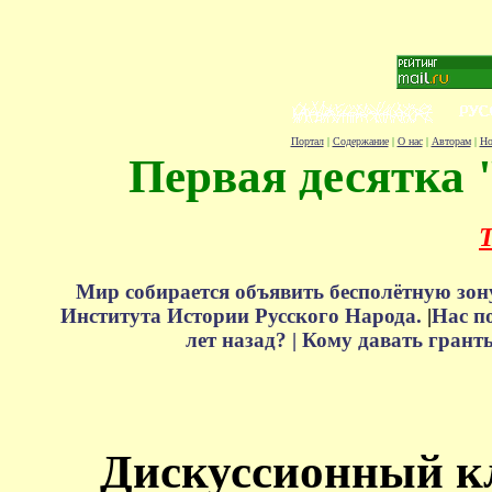
Портал
|
Содержание
|
О нас
|
Авторам
|
Но
Первая десятка 
Т
Мир собирается объявить бесполётную зон
Института Истории Русского Народа.
|
Нас п
лет назад? |
Кому давать грант
Дискуссионный к