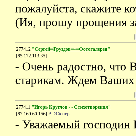
пожалуйста, скажите ко
(Ия, прошу прощения за
277412
"Сергей═Груздов═-═Фотогалерея"
[85.172.113.35]
- Очень радостно, что
старикам. Ждем Ваших 
277411
"Игорь Круглов - - Стихотворения"
[87.169.60.156]
В. Эйснер
- Уважаемый господин 