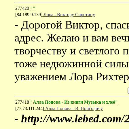
277420
""
[84.189.9.139]
Лора - Виктору Сиротину
- Дорогой Виктор, спас
адрес. Желаю и вам веч
творчеству и светлого 
тоже недюжинной силы 
уважением Лора Рихтер
277418
"Алла Попова - Из книги Музыка и хлеб"
[77.73.111.244]
Алла Попова - В. Пригодичу
-
http://www.lebed.com/