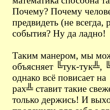
математика способна та
Почему? Почему челове
предвидеть (не всегда, 
события? Ну да ладно!
Таким манером, мы мож
объясняет ╚тук-тук╩, 
однако всё повисает на 
рах╩ ставит такие свеж
только держись! И выхо