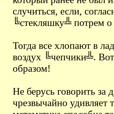
случиться, если, соглас
╚стекляшку╩ потрем о
Тогда все хлопают в л
воздух ╚чепчики╩. Вот 
образом!
Не берусь говорить за д
чрезвычайно удивляет т