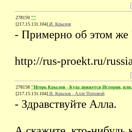
278159
""
[217.15.131.104]
И. Крылов
- Примерно об этом же 
http://rus-proekt.ru/russ
278158
"Игорь Крылов - Куда движется История, или,
[217.15.131.104]
И. Крылов - Алле Поповой
- Здравствуйте Алла.
А скажите, кто-нибудь