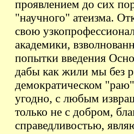
проявлением до сих по
"научного" атеизма. От
свою узкопрофессионал
академики, взволнован
попытки введения Осно
дабы как жили мы без 
демократическом "раю",
угодно, с любым извра
только не с добром, бл
справедливостью, явля