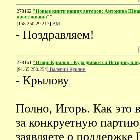
278162
"Новые книги наших авторов: Антонина Шнай
простокваша""
[158.250.29.217]
ВМ
- Поздравляем!
278161
"Игорь Крылов - Куда движется История, или,
[91.65.250.254]
Валерий Куклин
- Крылову
Полно, Игорь. Как это 
за конкруетную партию
заявляете о поддержке 