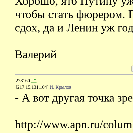
Хорошо, ято Путину уже
чтобы стать фюрером. 
сдох, да и Ленин уж год
Валерий
278160
""
[217.15.131.104]
И. Крылов
- А вот другая точка зр
http://www.apn.ru/col