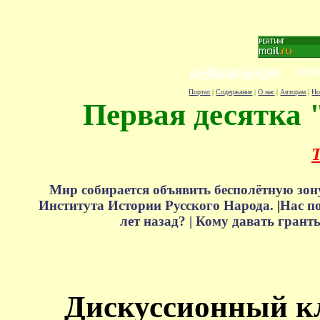
Портал
|
Содержание
|
О нас
|
Авторам
|
Но
Первая десятка 
Т
Мир собирается объявить бесполётную зон
Института Истории Русского Народа.
|
Нас п
лет назад? |
Кому давать грант
Дискуссионный к