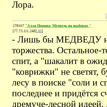
Лора.
278167
"Алла Попова- Медведь на выборах "
[77.73.111.248]
АП
- Лишь бы МЕДВЕДУ не
торжества. Остальное-т
спит, а "шакалит в ожи
"коврижки" не светят, 
лесу в поиске "соли и с
последнее и придётся 
дремуче-лесной идеей. 