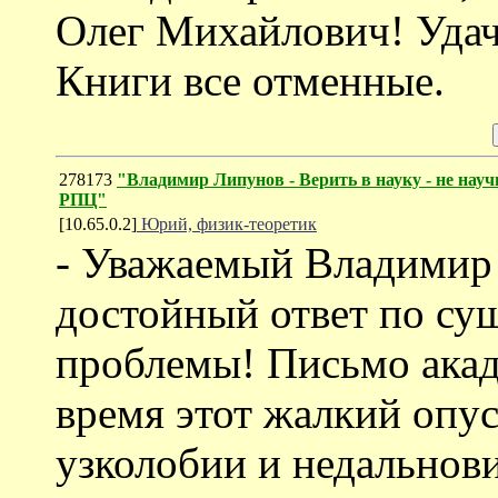
Олег Михайлович! Удачи
Книги все отменные.
278173
"Владимир Липунов - Верить в науку - не нау
РПЦ"
[10.65.0.2]
Юрий, физик-теоретик
- Уважаемый Владимир
достойный ответ по су
проблемы! Письмо акаде
время этот жалкий опу
узколобии и недальнов