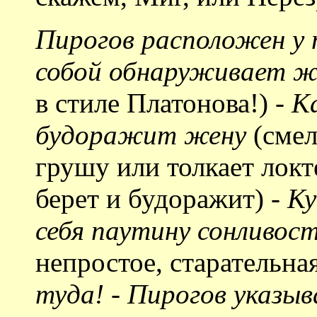
Пирогов расположен у 
собой обнаруживает 
в стиле Платонова!)
- К
будоражит жену
(смел
грушу или толкает локте
берет и будоражит)
- К
себя паутину сонливо
непростое, старательна
туда! - Пирогов указыв