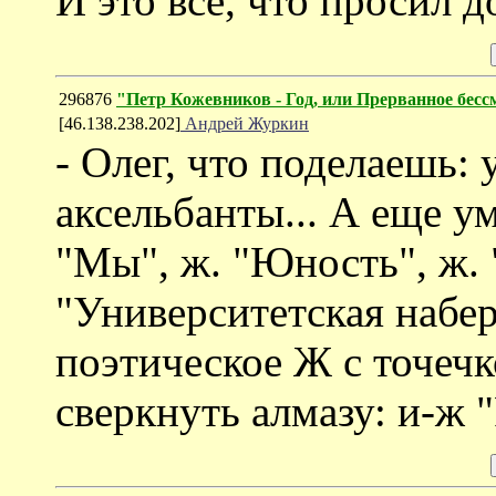
И это все, что просил д
296876
"Петр Кожевников - Год, или Прерванное бесс
[46.138.238.202]
Андрей Журкин
- Олег, что поделаешь: у
аксельбанты... А еще у
"Мы", ж. "Юность", ж. "
"Университетская набер
поэтическое Ж с точечк
сверкнуть алмазу: и-ж 