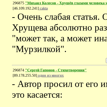
296875
"Михаил Колесов - Хрущёв глазами человека 
[46.109.192.241]
cakta
- Очень слабая статья. 
Хрущева абсолютно раз
"может так, а может ин
"Мурзилкой".
296874
"Сергей Гапонов - Стихотворения"
[89.178.255.50]
один из многих
- Автор просил от его и
это касается: