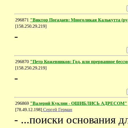
296871
"Виктор Погадаев: Многоликая Калькутта (ру
[158.250.29.219]
-
296870
"Петр Кожевников: Год, или прерванное бессм
[158.250.29.219]
-
296869
"Валерий Куклин - ОШИБЛИСЬ АДРЕСОМ"
[78.49.12.198]
Сергей Герман
- ...поиски основания 