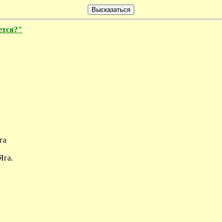
дется?"
га
Яга.