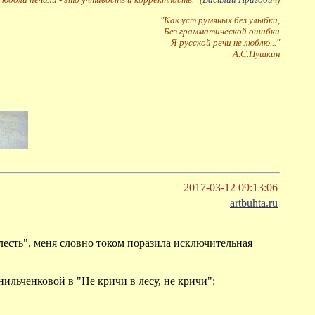
"Как уст румяных без улыбки,
Без грамматической ошибки
Я русской речи не люблю..."
А.С.Пушкин
2017-03-12 09:13:06
artbuhta.ru
лесть", меня словно током поразила исключительная
ильченковой в "Не кричи в лесу, не кричи":