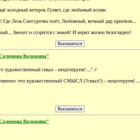
 Ещё холодный ветерок Гуляет, где любимый всеми
ю! Где Лель Снегурочке поёт, Любовный, вечный дар приемля...
й... Звенит и ссорится с зимой! И верит жизни безоглядно!
Соломона Воложина"
то художественный смыл – нецитируем! ..." //
А именно: что художественный СМЫСЛ (?смыл?) – нецитируем! ...
Соломона Воложина"