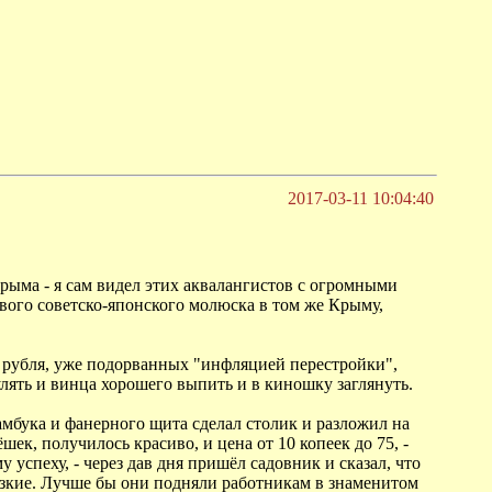
2017-03-11 10:04:40
Крыма - я сам видел этих аквалангистов с огромными
вого советско-японского молюска в том же Крыму,
х рубля, уже подорванных "инфляцией перестройки",
улять и винца хорошего выпить и в киношку заглянуть.
амбука и фанерного щита сделал столик и разложил на
ек, получилось красиво, и цена от 10 копеек до 75, -
 успеху, - через дав дня пришёл садовник и сказал, что
 низкие. Лучше бы они подняли работникам в знаменитом