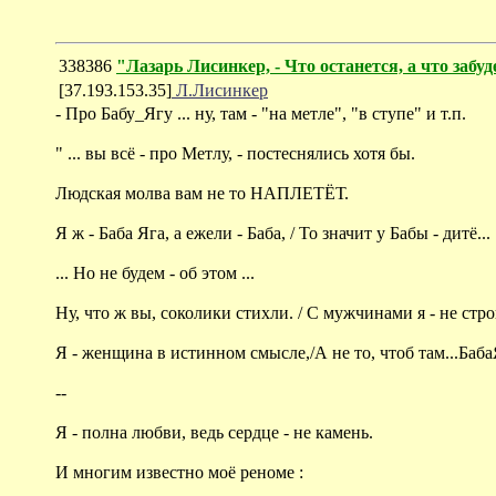
338386
"Лазарь Лисинкер, - Что останется, а что забу
[37.193.153.35]
Л.Лисинкер
- Про Бабу_Ягу ... ну, там - "на метле", "в ступе" и т.п.
" ... вы всё - про Метлу, - постеснялись хотя бы.
Людская молва вам не то НАПЛЕТЁТ.
Я ж - Баба Яга, а ежели - Баба, / То значит у Бабы - дитё...
... Но не будем - об этом ...
Ну, что ж вы, соколики стихли. / С мужчинами я - не стро
Я - женщина в истинном смысле,/А не то, чтоб там...Баба
--
Я - полна любви, ведь сердце - не камень.
И многим известно моё реноме :