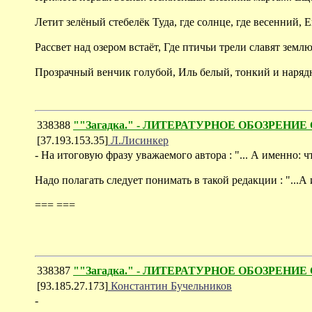
Летит зелёный стебелёк Туда, где солнце, где весенний,
Рассвет над озером встаёт, Где птичьи трели славят земл
Прозрачный венчик голубой, Иль белый, тонкий и нарядны
338388
""Загадка." - ЛИТЕРАТУРНОЕ ОБОЗРЕНИЕ 
[37.193.153.35]
Л.Лисинкер
- На итоговую фразу уважаемого автора : "... А именно: ч
Надо полагать следует понимать в такой редакции : "...
=== ===
338387
""Загадка." - ЛИТЕРАТУРНОЕ ОБОЗРЕНИЕ 
[93.185.27.173]
Константин Бучельников
-