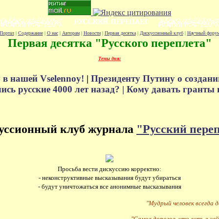
Портал
|
Содержание
|
О нас
|
Авторам
|
Новости
|
Первая десятка
|
Дискуссионный клуб
|
Научный фору
Первая десятка "Русского переплета"
Темы дня:
 в нашей Vselennoy!
|
Президенту Путину о создани
сь русские 4000 лет назад? |
Кому давать гранты 
уссионный клуб журнала
"Русский пере
Просьба вести дискуссию корректно:
- неконструктивные высказывания будут убираться
- будут уничтожаться все анонимные высказывания
"Мудрый человек всегда 
"Самое дорогое, что есть в сей