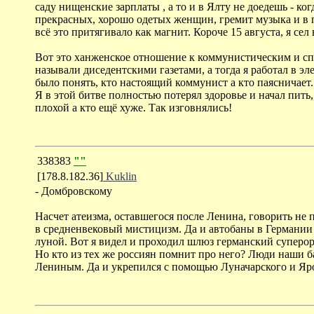
саду нищенские зарплаты , а то и в Ялту не доедешь - ко
прекрасных, хорошо одетых женщин, гремит музыка и в 
всё это притягивало как магнит. Короче 15 августа, я сел
Вот это ханженское отношение к коммунистическим и спе
называли диседентскими газетами, а тогда я работал в эл
было понять, кто настоящий коммунист а кто паясничает. 
Я в этой битве полностью потерял здоровье и начал пить,
плохой а кто ещё хуже. Так изговнялись!
338383
""
[178.8.182.36]
Kuklin
- Домбровскому
Насчет атеизма, оставшегося после Ленина, говорить не 
в средненвековый мистицизм. Да и автобаны в Германии 
луной. Вот я видел и проходил шлюз германский суперо
Но кто из тех же россиян помнит про него? Люди наши б
Лениным. Да и укрепился с помощью Луначарского и Ярос