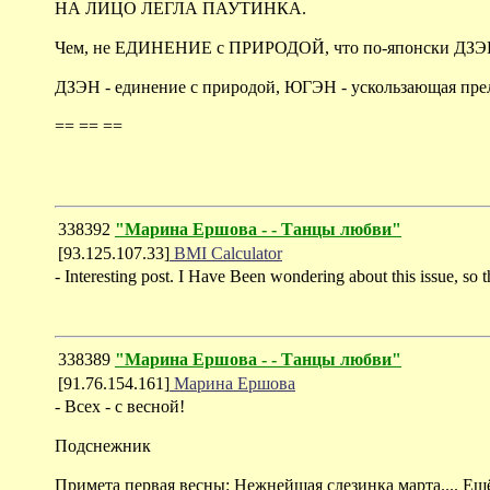
НА ЛИЦО ЛЕГЛА ПАУТИНКА.
Чем, не ЕДИНЕНИЕ с ПРИРОДОЙ, что по-японски ДЗЭН.
ДЗЭН - единение с природой, ЮГЭН - ускользающая прел
== == ==
338392
"Марина Ершова - - Танцы любви"
[93.125.107.33]
BMI Calculator
- Interesting post. I Have Been wondering about this issue, so 
338389
"Марина Ершова - - Танцы любви"
[91.76.154.161]
Марина Ершова
- Всех - с весной!
Подснежник
Примета первая весны: Нежнейшая слезинка марта.... Ещё