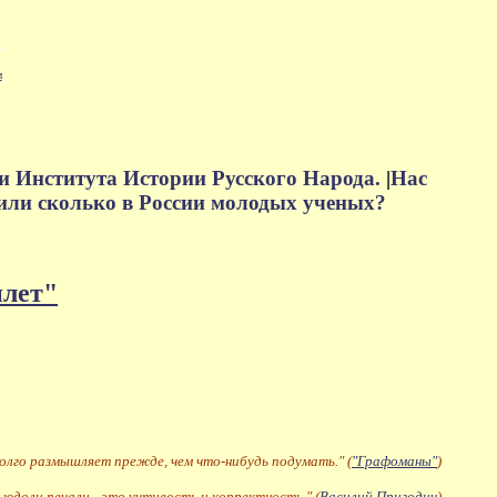
м
и Института Истории Русского Народа.
|
Нас
или сколько в России молодых ученых?
плет"
долго размышляет прежде, чем что-нибудь подумать." (
"Графоманы"
)
 юдоли печали - это учтивость и корректность." (
Василий Пригодич
)