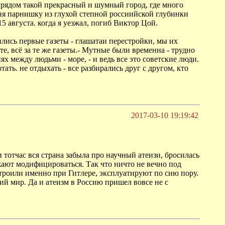
едь рядом такой прекрасный и шумный город, где много
ня парнишку из глухой степной россиийской глубинки
15 августа. когда я уезжал, погиб Виктор Цой.
лись первые газеты - глашатаи перестройки, мы их
те, всё за те же газеты.- Мутные были временна - трудно
х между людьми - море, - и ведь все это советские люди.
ать. не отдыхать - все разбирались друг с другом, кто
2017-03-10 19:19:42
тотчас вся страна забыла про научный атеизи, бросилась
жают модифицироваться. Так что ничто не вечно под
троили именно при Гитлере, эксплуатируют по сию пору.
ий мир. Да и атеизм в Россию пришел вовсе не с