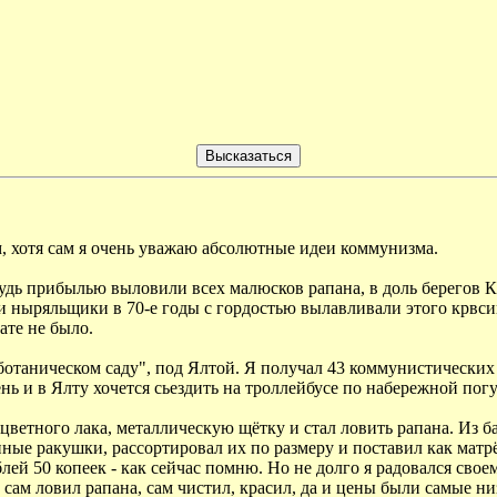
, хотя сам я очень уважаю абсолютные идеи коммунизма.
ибудь прибылью выловили всех малюсков рапана, в доль берегов 
 ныряльщики в 70-е годы с гордостью вылавливали этого крвси
ате не было.
ботаническом саду", под Ялтой. Я получал 43 коммунистически
нь и в Ялту хочется сьездить на троллейбусе по набережной пог
цветного лака, металлическую щётку и стал ловить рапана. Из б
ые ракушки, рассортировал их по размеру и поставил как матрёш
ей 50 копеек - как сейчас помню. Но не долго я радовался своему
же сам ловил рапана, сам чистил, красил, да и цены были самые