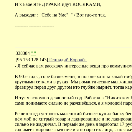
И к Бабе Яге ДУРАКИ идут КОСЯКАМИ,
А выходят : "Себе на Уме". " / Вот где-то так.
--------- -------- --------
338384
""
[95.153.128.143]
Геннадий Королёв
- Я сейчас вам расскажу интересные вещи про коммунизм
В 90-е годы, горе бизнесмены, в погоне хоть за какой н
круглыми сетками в руках. Мы романтические мальчишки
бравируя перед друг другом кто глубже нырнёт, тогда кар
И тут я вспомню девяностый год. Работал в "Никитском 
сами понимаете сильно не разживёшься, а я молодой паре
Решил тогда устроить маленький бизнес: купил банку бес
нём мой не хитрый товар и лакированные и не лакированн
сильно не жадничал. В первый же день я заработал 17 рубл
сад имеет мировое значение и я позорю их лицо, - но я 