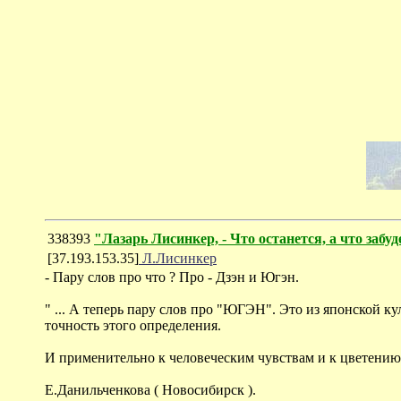
338393
"Лазарь Лисинкер, - Что останется, а что забу
[37.193.153.35]
Л.Лисинкер
- Пару слов про что ? Про - Дзэн и Югэн.
" ... А теперь пару слов про "ЮГЭН". Это из японской к
точность этого определения.
И применительно к человеческим чувствам и к цветению 
Е.Данильченкова ( Новосибирск ).