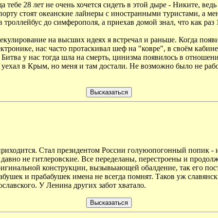
гда тебе 28 лет не очень хочется сидеть в этой дыре - Никите, в
порту стоят океанские лайнеры с иностранными туристами, а ме
 в троллейбус до симферополя, а приехав домой знал, что как раз 
кулирование на высших идеях я встречал и раньше. Когда появи
ектронике, нас часто протаскивал шеф на "ковре", в своём кабине
Битва у нас тогда шла на смерть, цинизма появилось в отношения
 уехал в Крым, но меня и там достали. Не возможно было не работ
приходится. Стал президентом России голуюопогонный попик - и 
давно не гитлеровские. Все переделаны, перестроены и продол
ригинальной конструкции, вызывыающей обалдение, так его пос
абушек и прабабушек имена не всегда помнят. Таков уж славянск
лавского. У Ленина других забот хватало.