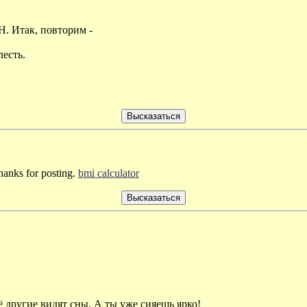
 Итак, повторим -
есть.
thanks for posting.
bmi calculator
 другие видят сны, А ты уже сияешь ярко!