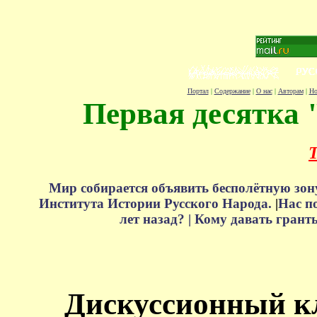
Портал
|
Содержание
|
О нас
|
Авторам
|
Но
Первая десятка 
Т
Мир собирается объявить бесполётную зон
Института Истории Русского Народа.
|
Нас п
лет назад? |
Кому давать грант
Дискуссионный к