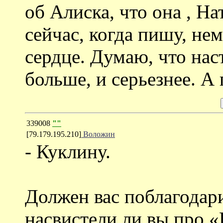
об Алиска, что она , На
сейчас, когда пишу, не
сердце. Думаю, что нас
больше, и серьезнее. А 
339008
""
[79.179.195.210]
Воложин
- Куклину.
Должен вас поблагодари
насвистели ли вы про «