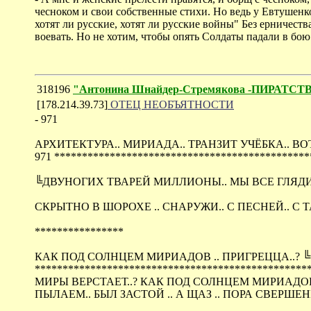
чесноком и свои собственные стихи. Но ведь у Евтушенко
хотят ли русские, хотят ли русские войны" Без ерничест
воевать. Но не хотим, чтобы опять Солдаты падали в бо
318196
"Антонина Шнайдер-Стремякова -ПИРАТС
[178.214.39.73]
ОТЕЦ НЕОБЪЯТНОСТИ
- 971
АРХИТЕКТУРА.. МИРИАДА.. ТРАНЗИТ УЧЁБКА.. ВОТ.
971 *****************************************
╚ДВУНОГИХ ТВАРЕЙ МИЛЛИОНЫ.. МЫ ВСЕ ГЛЯДИМ
СКРЫТНО В ШОРОХЕ .. СНАРУЖИ.. С ПЕСНЕЙ.. С Т
****************
КАК ПОД СОЛНЦЕМ МИРИАДОВ .. ПРИГРЕЦЦА..? ╚.
**********************************************
МИРЫ ВЕРСТАЕТ..? КАК ПОД СОЛНЦЕМ МИРИАДОВ .
ПЫЛАЕМ.. БЫЛ ЗАСТОЙ .. А ЩАЗ .. ПОРА СВЕРШЕН