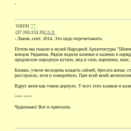
-
318191
""
[37.193.153.35]
Л.Л.
- Львов, сент. 2014. Это надо перечитывать:
Потом мы пошли в музей Народной Архитектуры "Шевчен
концов Украины. Рядом ходили казачки и казачки в нар
предлагали народную кухню, мед и сало, вареники, квас
Казаки, учили молодежь владеть саблей, бросать копье, с
расстроило, хотя и покоробило. При всей моей антипатии
Вдруг меня как током дернуло. У всех этих казаков и каза
=== ===
Чудненько! Вот и приехали.