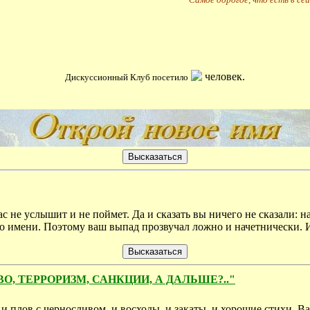
человек.
Дискуссионный Клуб посетило
с не услышит и не поймет. Да и сказать вы ничего не сказали: на 
о имени. Поэтому ваш выпад прозвучал ложно и начетнически. И 
ТВО, ТЕРРОРИЗМ, САНКЦИИ, А ДАЛЬШЕ?.."
 и плов с черносливом, и восходы, и закаты, и хорошие стихи. Ва