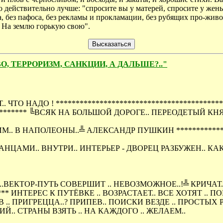
 действительно лучше: "спросите вы у матерей, спросите у жены 
ва, без пафоса, без рекламы и прокламации, без рубящих про-жив
ю На землю горькую свою".
ТВО, ТЕРРОРИЗМ, САНКЦИИ, А ДАЛЬШЕ?.."
. ЧТО НАДО ! **************************************
************ ╚ВСЯК НА БОЛЬШОЙ ДОРОГЕ.. ПЕРЕОДЕТЫЙ 
.. В НАПОЛЕОНЫ..╩ АЛЕКСАНДР ПУШКИН ************
АНЦАМИ.. ВНУТРИ.. ИНТЕРЬЕР - ДВОРЕЦ РАЗБУЖЕН.. КА
.ВЕКТОР-ПУТЬ СОВЕРШИТ .. НЕВОЗМОЖНОЕ..!╩ КРИЧАТ.
****** ИНТЕРЕС К ПУТЁВКЕ .. ВОЗРАСТАЕТ.. ВСЕ ХОТЯТ ..
. ПРИГРЕЦЦА..? ПРИПЕВ.. ПОИСКИ ВЕЗДЕ .. ПРОСТЫХ Р
ИЙ.. СТРАНЫ ВЗЯТЬ .. НА КАЖДОГО .. ЖЕЛАЕМ..