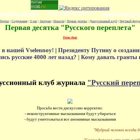
Портал
|
Содержание
|
О нас
|
Авторам
|
Новости
|
Первая десятка
|
Дискуссионный клуб
|
Научный фору
Первая десятка "Русского переплета"
Темы дня:
 в нашей Vselennoy!
|
Президенту Путину о создани
сь русские 4000 лет назад? |
Кому давать гранты 
уссионный клуб журнала
"Русский пере
Просьба вести дискуссию корректно:
- неконструктивные высказывания будут убираться
- будут уничтожаться все анонимные высказывания
"Мудрый человек всегда 
"Самое дорогое, что есть в сей