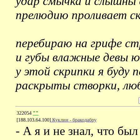
удар смычка и слышны 
прелюдию проливает ск
перебираю на грифе стр
и губы влажные девы ю
у этой скрипки я буду 
раскрыты створки, люб
322054
""
[188.103.64.100]
Куклин - бракодабру
- А я и не знал, что бы