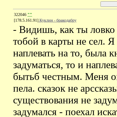
322046
""
[178.5.161.91]
Куклин - бракодабру
- Видишь, как ты ловко
тобой в карты не сел. Я
наплевать на то, была к
задуматься, то и наплев
бытьб честным. Меня он
пела. сказок не арссказ
существования не задум
задумался - поехал иск