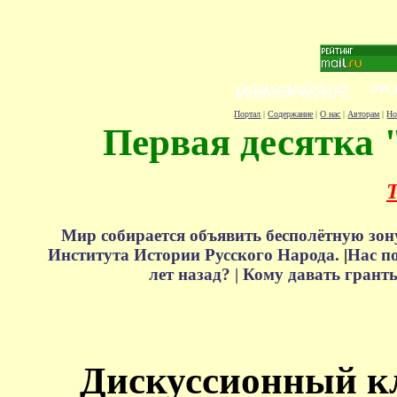
Портал
|
Содержание
|
О нас
|
Авторам
|
Но
Первая десятка 
Т
Мир собирается объявить бесполётную зон
Института Истории Русского Народа.
|
Нас п
лет назад? |
Кому давать грант
Дискуссионный к