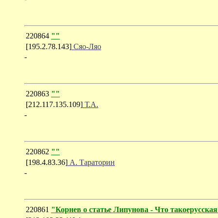
220864
""
[195.2.78.143]
Сяо-Ляо
-
220863
""
[212.117.135.109]
Т.А.
-
220862
""
[198.4.83.36]
А. Тараторин
-
220861
"Корнев о статье Липунова - Что такоерусска