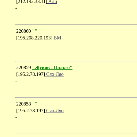
[212.192.33.11]
Али
-
220860
""
[195.208.220.193]
ВМ
-
220859
"Жуков - Пальто"
[195.2.78.197]
Сяо-Ляо
-
220858
""
[195.2.78.197]
Сяо-Ляо
-