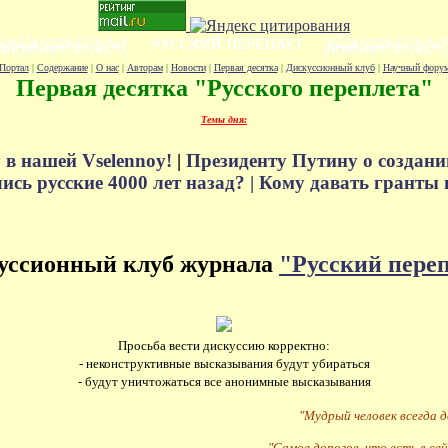
Портал
|
Содержание
|
О нас
|
Авторам
|
Новости
|
Первая десятка
|
Дискуссионный клуб
|
Научный фору
Первая десятка "Русского переплета"
Темы дня:
 в нашей Vselennoy!
|
Президенту Путину о создани
сь русские 4000 лет назад? |
Кому давать гранты 
уссионный клуб журнала
"Русский пере
Просьба вести дискуссию корректно:
- неконструктивные высказывания будут убираться
- будут уничтожаться все анонимные высказывания
"Мудрый человек всегда 
"Самое дорогое, что есть в сей