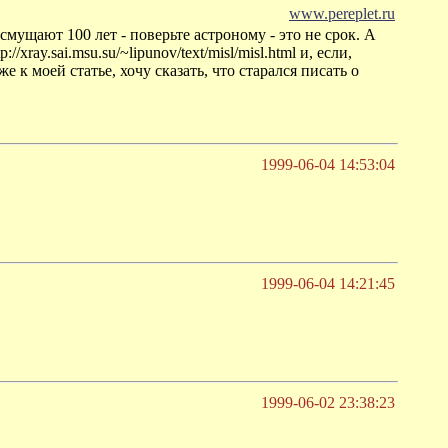
www.pereplet.ru
смущают 100 лет - поверьте астроному - это не срок. А
ay.sai.msu.su/~lipunov/text/misl/misl.html и, если,
же к моей статье, хочу сказать, что старался писать о
1999-06-04 14:53:04
1999-06-04 14:21:45
1999-06-02 23:38:23