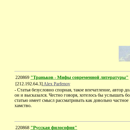
220869
"Траньков - Мифы современной литературы"
[212.192.64.3]
Alex Parfenov
- Статья безусловно спорная, такое впечатление, автор д
он и высказался. Честно говоря, хотелось бы услышать бо
статью имеет смысл рассматривать как довольно частно
хамство.
220868
"Русская философия"