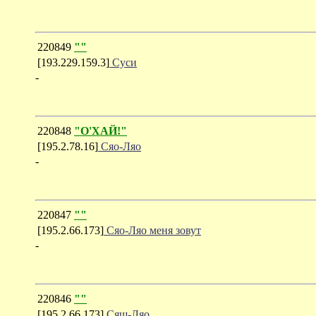
220849
""
[193.229.159.3]
Суси
-
220848
"О'ХАЙ!"
[195.2.78.16]
Сяо-Ляо
-
220847
""
[195.2.66.173]
Сяо-Ляо меня зовут
-
220846
""
[195.2.66.173]
Сящ-Ляо