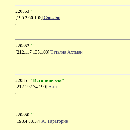
220853
""
[195.2.66.106]
Сяо-Ляо
-
220852
""
[212.117.135.103]
Татьяна Ахтман
-
220851
"Источник зла"
[212.192.34.199]
Али
-
220850
""
[198.4.83.37]
А. Тараторин
-