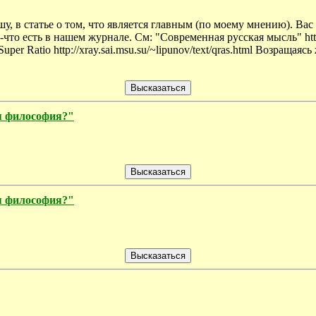
у, в статье о том, что является главным (по моему мнению). Вас 
о есть в нашем журнале. См: "Современная русская мысль" http://xr
 Ratio http://xray.sai.msu.su/~lipunov/text/qras.html Возращаясь 
ая философия?"
ая философия?"