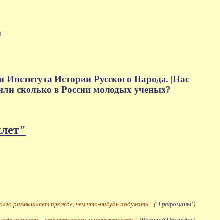
м
и Института Истории Русского Народа.
|
Нас
или сколько в России молодых ученых?
плет"
долго размышляет прежде, чем что-нибудь подумать." (
"Графоманы"
)
 юдоли печали - это учтивость и корректность." (
Василий Пригодич
)