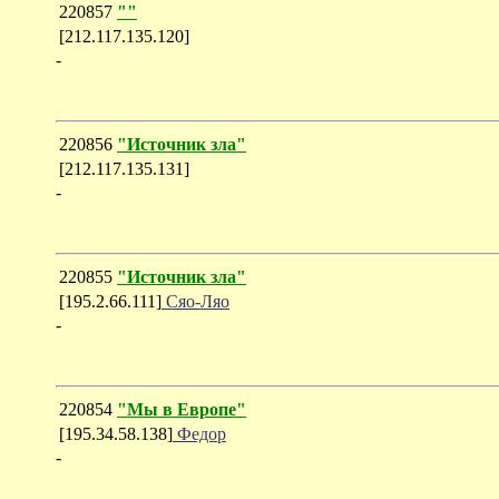
220857
""
[212.117.135.120]
-
220856
"Источник зла"
[212.117.135.131]
-
220855
"Источник зла"
[195.2.66.111]
Сяо-Ляо
-
220854
"Мы в Европе"
[195.34.58.138]
Федор
-