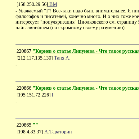
[158.250.29.56]
ВМ
- Уважаемый "I"! Все-таки надо быть внимательнее. Я пиш
философов и писателей, конечно много. И о них тоже кое-чт
интересует "популяризация" Циолковского см. страницу Super
найглавнейшем (по скромному своему разумению).
220867
"Корнев о статье Липунова - Что такое русск
[212.117.135.130]
Таня А.
-
220866
"Корнев о статье Липунова - Что такое русск
[195.151.72.226]
I
-
220865
""
[198.4.83.37]
А.Тараторин
-