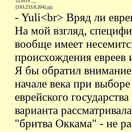
222619
""
[193.233.8.204]
am
- Yuli<br> Вряд ли евре
На мой взгляд, специф
вообще имеет несемитс
происхождения евреев 
Я бы обратил внимание 
начале века при выборе
еврейского государства 
варианта рассматривал
"бритва Оккама" - не р