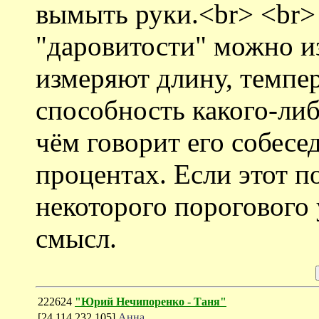
вымыть руки.<br> <br
"даровитости" можно из
измеряют длину, темпер
способность какого-либ
чём говорит его собесе
процентах. Если этот п
некоторого порогового 
смысл.
222624
"Юрий Нечипоренко - Таня"
[24.114.232.105]
Анна