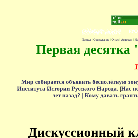
Портал
|
Содержание
|
О нас
|
Авторам
|
Но
Первая десятка 
Т
Мир собирается объявить бесполётную зон
Института Истории Русского Народа.
|
Нас п
лет назад? |
Кому давать грант
Дискуссионный к