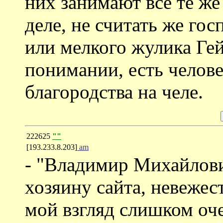
них занимают все те же
деле, не считать же го
или мелкого жулика Гей
понимании, есть челове
благородства на челе.
222625
""
[193.233.8.203]
am
- "Владимир Михайлови
хозяину сайта, невежес
мой взгляд слишком оче