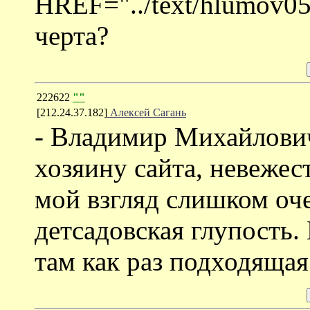
HREF="../text/hlumov05
черта?
222622
""
[212.24.37.182]
Алексей Сагань
- Владимир Михайлович
хозяину сайта, невежес
мой взгляд слишком оче
детсадовская глупость. 
там как раз подходящая