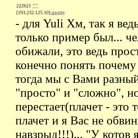
222621
""
[193.232.125.10]
qwerty
- для Yuli Хм, так я вед
только пример был... че
обижали, это ведь прос
конечно понять почему 
тогда мы с Вами разны
"просто" и "сложно", но
перестает(плачет - это 
плачет и я Вас не обвин
навзрыд!!!)... "У котов