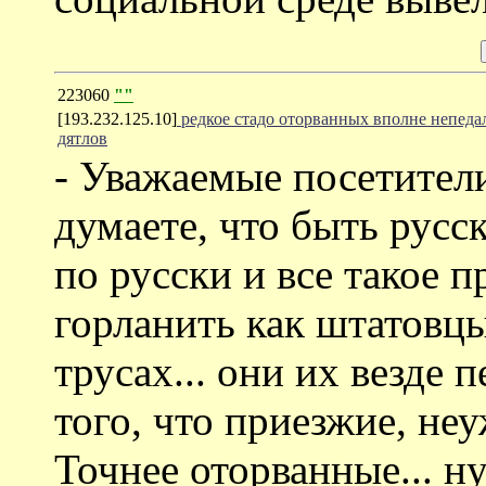
223060
""
[193.232.125.10]
редкое стадо оторванных вполне непед
дятлов
- Уважаемые посетители
думаете, что быть русс
по русски и все такое п
горланить как штатовц
трусах... они их везде
того, что приезжие, не
Точнее оторванные... н