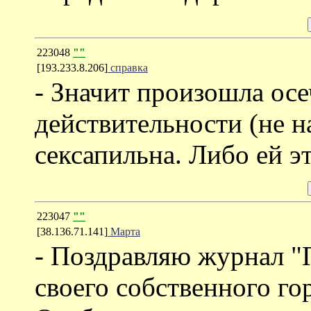
223048
""
[193.233.8.206]
справка
- Значит произошла осе
действительности (не н
сексапильна. Либо ей эт
223047
""
[38.136.71.141]
Марта
- Поздравляю журнал "
своего собственного го