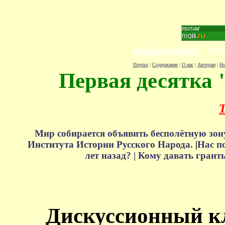
Портал
|
Содержание
|
О нас
|
Авторам
|
Но
Первая десятка 
Т
Мир собирается объявить бесполётную зон
Института Истории Русского Народа.
|
Нас п
лет назад? |
Кому давать грант
Дискуссионный к