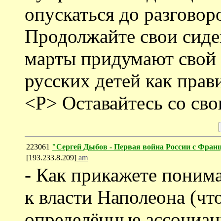
опускаться до разговор
Продолжайте свои сиде
марты придумают свой 
русских детей как прав
<P> Оставайтесь со св
223061
"Сергей Дыбов - Первая война России с Фран
[193.233.8.209]
am
- Как прикажете поним
к власти Наполеона (чт
определённые ассоциац