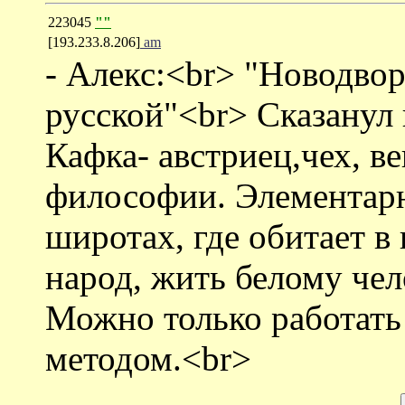
223045
""
[193.233.8.206]
am
- Алекс:<br> "Новодвор
русской"<br> Сказанул
Кафка- австриец,чех, в
философии. Элементарн
широтах, где обитает в
народ, жить белому че
Можно только работать 
методом.<br>