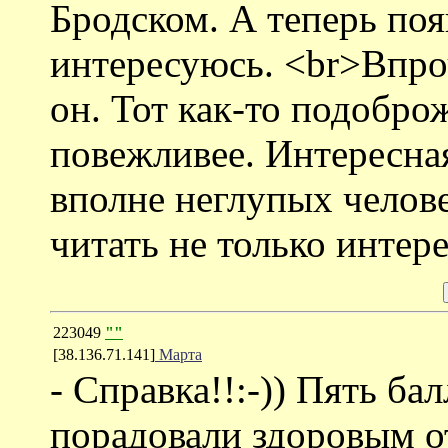
Бродском. А теперь поя
интересуюсь. <br>Впроч
он. Тот как-то подобро
повежливее. Интересная
вполне неглупых челов
читать не только интере
223049
""
[38.136.71.141]
Марта
- Справка!!:-)) Пять ба
порадовали здоровым о