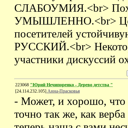
СЛАБОУМИЯ.<br> Похож
УМЫШЛЕННО.<br> Цель
посетителей устойчиву
РУССКИЙ.<br> Неко
участники дискуссий о
223068
"Юрий Нечипоренко - Дерево детства "
[24.114.232.105]
Анна-Прасковья
- Может, и хорошо, что
точно так же, как верб
теперь наша с вами нес