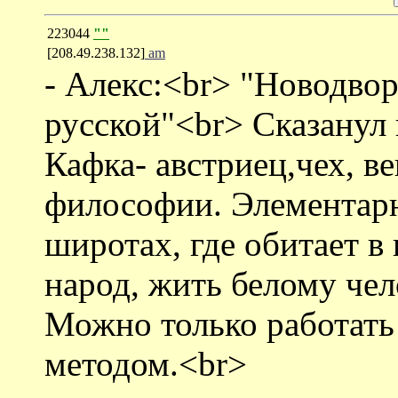
223044
""
[208.49.238.132]
am
- Алекс:<br> "Новодвор
русской"<br> Сказанул
Кафка- австриец,чех, в
философии. Элементарн
широтах, где обитает в
народ, жить белому че
Можно только работать 
методом.<br>