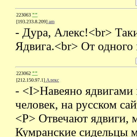
223063
""
[193.233.8.209]
am
- Дура, Алекс!<br> Так
Ядвига.<br> От одного 
223062
""
[212.150.97.1]
Алекс
- <I>Навеяно ядвигами
человек, на русском сай
<P> Отвечают ядвиги, 
Кумранские сидельцы м