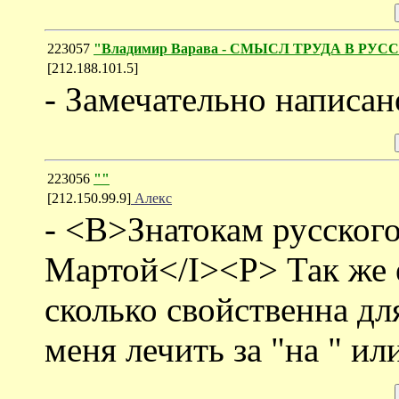
223057
"Владимир Варава - СМЫСЛ ТРУДА В РУС
[212.188.101.5]
- Замечательно написан
223056
""
[212.150.99.9]
Алекс
- <B>Знатокам русског
Мартой</I><P> Так же 
сколько свойственна дл
меня лечить за "на " ил