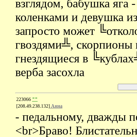
взглядом, бабушка яга -
коленками и девушка из
запросто может ╚откол
гвоздями╩, скорпионы и
гнездящиеся в ╚кублах
верба засохла
223066
""
[208.49.238.132]
Анна
- педальному, дважды 
<br>Браво! Блистательн