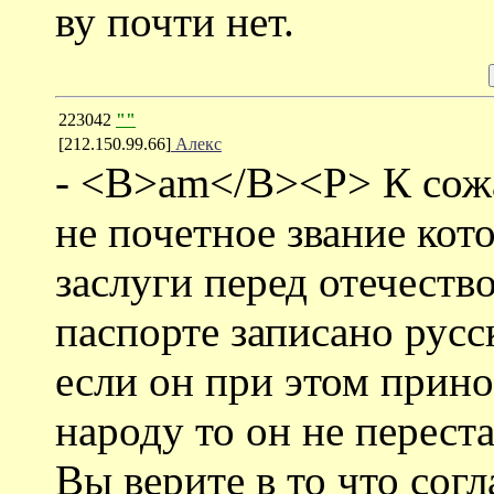
ву почти нет.
223042
""
[212.150.99.66]
Алекс
- <B>am</B><P> К сож
не почетное звание кот
заслуги перед отечество
паспорте записано русс
если он при этом прин
народу то он не переста
Вы верите в то что со