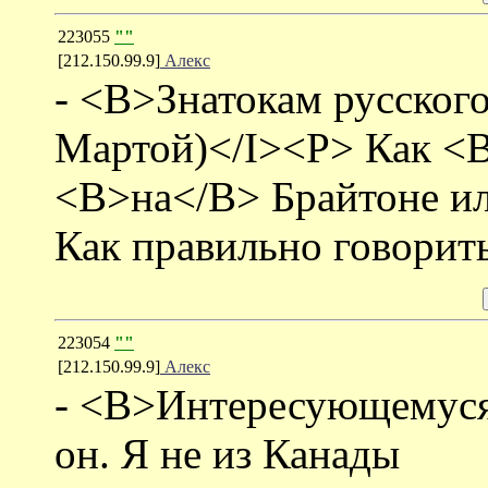
223055
""
[212.150.99.9]
Алекс
- <B>Знатокам русског
Мартой)</I><P> Как <B
<B>на</B> Брайтоне и
Как правильно говорит
223054
""
[212.150.99.9]
Алекс
- <B>Интересующемуся<
он. Я не из Канады