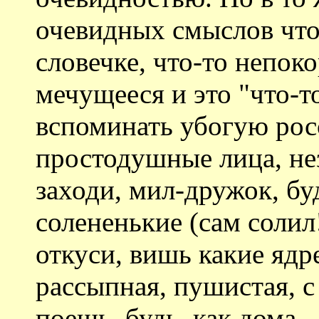
очевидных смыслов что
словечке, что-то непок
мечущееся и это "что-т
вспоминать убогую рос
простодушные лица, не
заходи, мил-дружок, буд
солененькие (сам солил
откуси, вишь какие ядр
рассыпная, пушистая, с
поешь, будь, как дома.