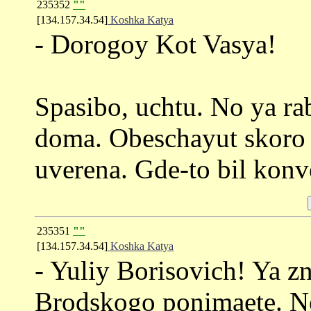
235352
""
[134.157.34.54]
Koshka Katya
- Dorogoy Kot Vasya!
Spasibo, uchtu. No ya ra
doma. Obeschayut skoro sd
uverena. Gde-to bil konve
235351
""
[134.157.34.54]
Koshka Katya
- Yuliy Borisovich! Ya 
Brodskogo ponimaete. No