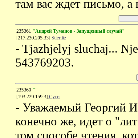
там вас ждет письмо, а 
235361
"Андрей Туманов - Запущенный случай"
[217.230.205.33]
Stierlitz
- Tjazhjelyj sluchaj... Nj
543769203.
235360
""
[193.229.159.3]
Суси
- Уважаемый Георгий Ив
конечно же, идет о "лит
том способе чтения, ко