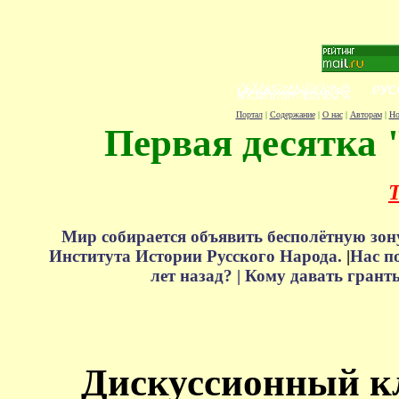
Портал
|
Содержание
|
О нас
|
Авторам
|
Но
Первая десятка 
Т
Мир собирается объявить бесполётную зон
Института Истории Русского Народа.
|
Нас п
лет назад? |
Кому давать грант
Дискуссионный к