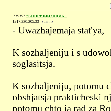
235357
"КОШАЧИЙ ЯЩИК"
[217.230.205.33]
Stierlitz
- Uwazhajemaja stat'ya,
K sozhaljeniju i s udow
soglasitsja.
K sozhaljeniju, potomu 
obshjatsja prakticheski 
potomu chto ja rad za Ro