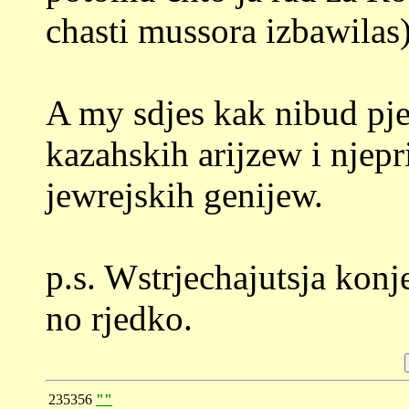
chasti mussora izbawilas)
A my sdjes kak nibud pj
kazahskih arijzew i njep
jewrejskih genijew.
p.s. Wstrjechajutsja konj
no rjedko.
235356
""