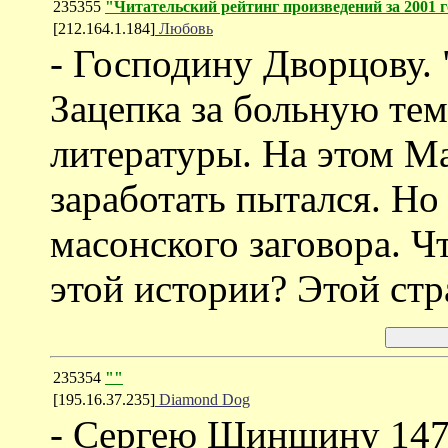
235355
"Читательский рейтинг произведений за 2001 
[212.164.1.184]
Любовь
- Господину Дворцову. 
Зацепка за больную тем
литературы. На этом М
заработать пытался. Но
масонского заговора. Чт
этой истории? Этой ст
235354
""
[195.16.37.235]
Diamond Dog
- Сергею Шиншину 14