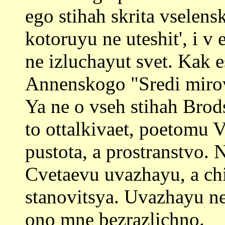
ego stihah skrita vselens
kotoruyu ne uteshit', i v 
ne izluchayut svet. Kak es
Annenskogo "Sredi mirov,
Ya ne o vseh stihah Bro
to ottalkivaet, poetomu V
pustota, a prostranstvo. 
Cvetaevu uvazhayu, a chi
stanovitsya. Uvazhayu n
ono mne bezrazlichno.