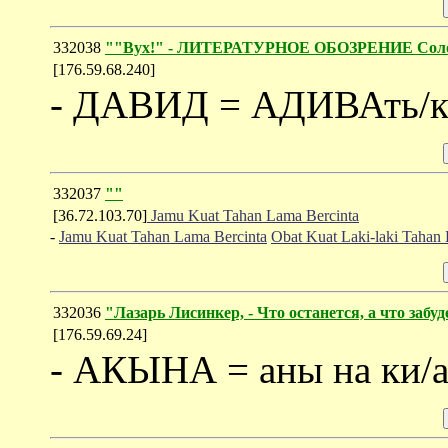
332038
""Вух!" - ЛИТЕРАТУРНОЕ ОБОЗРЕНИЕ Соло
[176.59.68.240]
- ДАВИД = АДИВАть/к
332037
""
[36.72.103.70]
Jamu Kuat Tahan Lama Bercinta
-
Jamu Kuat Tahan Lama Bercinta
Obat Kuat Laki-laki Tahan
332036
"Лазарь Лисинкер, - Что останется, а что забу
[176.59.69.24]
- АКЫНА = аны на ки/