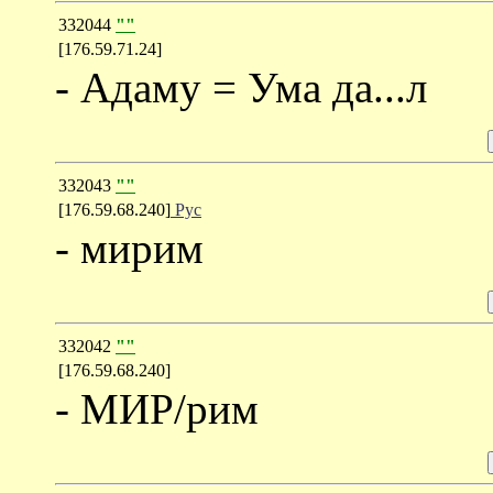
332044
""
[176.59.71.24]
- Адаму = Ума да...л
332043
""
[176.59.68.240]
Рус
- мирим
332042
""
[176.59.68.240]
- МИР/рим