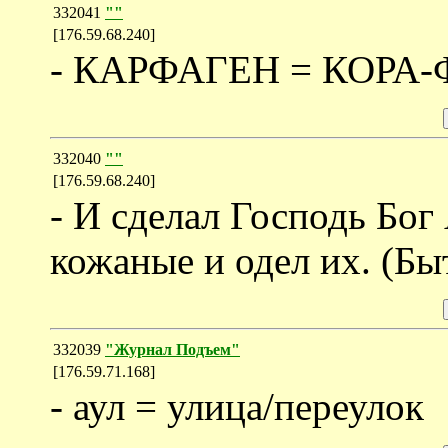
332041
""
[176.59.68.240]
- КАРФАГЕН = КОРА-Ф
332040
""
[176.59.68.240]
- И сделал Господь Бог
кожаные и одел их. (Быт
332039
"Журнал Подъем"
[176.59.71.168]
- аул = улица/переулок