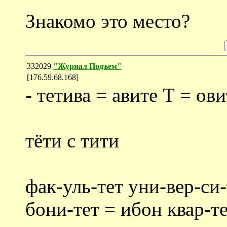
Знакомо это место?
332029
"Журнал Подъем"
[176.59.68.168]
- тетива = авите Т = ови
тёти с тити
фак-уль-тет уни-вер-си-
бони-тет = ибон квар-те