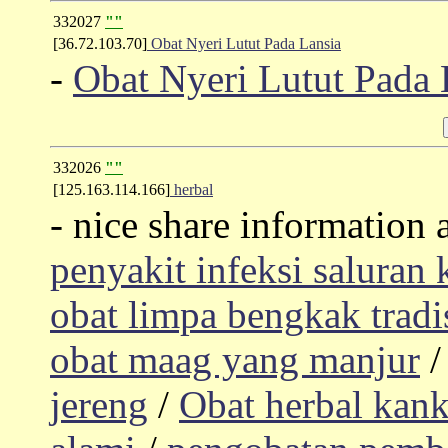
332027
""
[36.72.103.70]
Obat Nyeri Lutut Pada Lansia
-
Obat Nyeri Lutut Pada 
332026
""
[125.163.114.166]
herbal
- nice share information
penyakit infeksi saluran
obat limpa bengkak tradi
obat maag yang manjur
jereng
/
Obat herbal kank