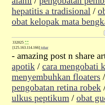
alami
/
pengobatan pembe
hepatitis a tradisional
/
o
obat kelopak mata bengk
332025
""
[125.163.114.166]
johar
- amazing post n share ar
apotik
/
cara mengobati 
menyembuhkan floaters
pengobatan retina robek
ulkus peptikum
/
obat gu