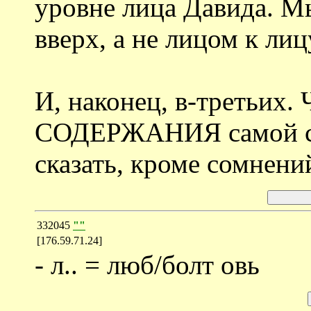
уровне лица Давида. М
вверх, а не лицом к лицу
И, наконец, в-третьих.
СОДЕРЖАНИЯ самой ст
сказать, кроме сомнен
332045
""
[176.59.71.24]
- л.. = люб/болт овь