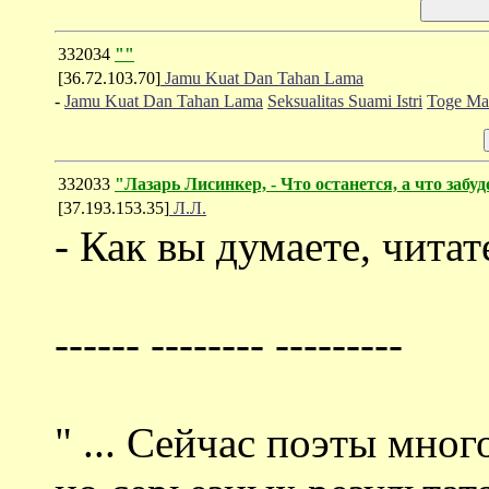
332034
""
[36.72.103.70]
Jamu Kuat Dan Tahan Lama
-
Jamu Kuat Dan Tahan Lama
Seksualitas Suami Istri
Toge Ma
332033
"Лазарь Лисинкер, - Что останется, а что забу
[37.193.153.35]
Л.Л.
- Как вы думаете, читате
------ -------- ---------
" ... Сейчас поэты мно