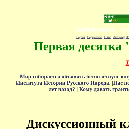
Портал
|
Содержание
|
О нас
|
Авторам
|
Но
Первая десятка 
Т
Мир собирается объявить бесполётную зон
Института Истории Русского Народа.
|
Нас п
лет назад? |
Кому давать грант
Дискуссионный к