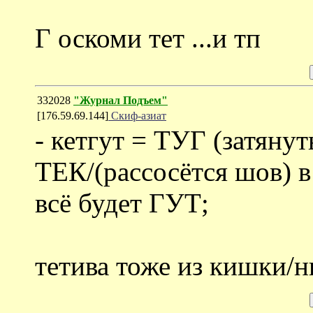
Г оскоми тет ...и тп
332028
"Журнал Подъем"
[176.59.69.144]
Скиф-азиат
- кетгут = ТУГ (затянут
ТЕК/(рассосётся шов) 
всё будет ГУТ;
тетива тоже из кишки/н