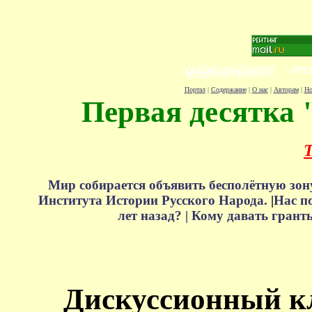
Портал
|
Содержание
|
О нас
|
Авторам
|
Но
Первая десятка 
Т
Мир собирается объявить бесполётную зон
Института Истории Русского Народа.
|
Нас п
лет назад? |
Кому давать грант
Дискуссионный к