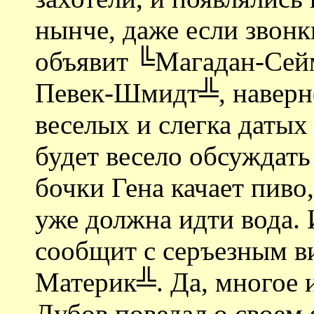
нынче, даже если звон
объявит ╚Магадан-Сей
Певек-Шмидт╩, наверно
веселых и слегка датых
будет весело обсуждать
бочки Гена качает пиво,
уже должна идти вода.
сообщит с серъезным ви
Материк╩. Да, многое и
Дубов поведал о своем