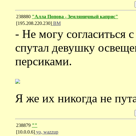
238880
"Алла Попова - Земляничный каприс"
[195.208.220.230]
ВМ
- Не могу согласиться
спутал девушку освеще
персиками.
Я же их никогда не пута
238879
""
[10.0.0.6]
yo, wazzup