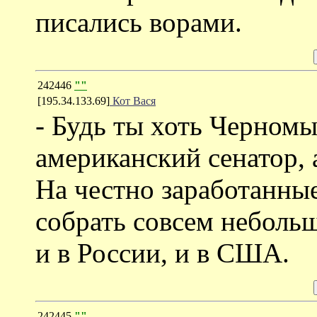
писались ворами.
242446
""
[195.34.133.69]
Кот Вася
- Будь ты хоть Черномы
американский сенатор, а
На честно заработанны
собрать совсем неболь
и в России, и в США.
242445
""