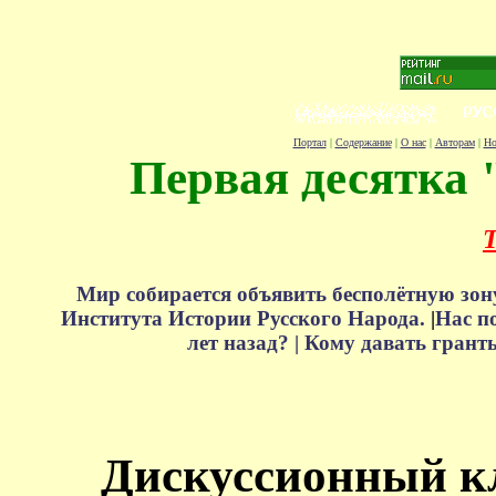
Портал
|
Содержание
|
О нас
|
Авторам
|
Но
Первая десятка 
Т
Мир собирается объявить бесполётную зон
Института Истории Русского Народа.
|
Нас п
лет назад? |
Кому давать грант
Дискуссионный к