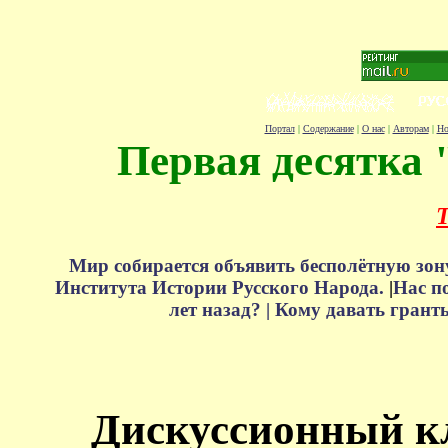
Портал
|
Содержание
|
О нас
|
Авторам
|
Но
Первая десятка 
Т
Мир собирается объявить бесполётную зон
Института Истории Русского Народа.
|
Нас п
лет назад? |
Кому давать грант
Дискуссионный к