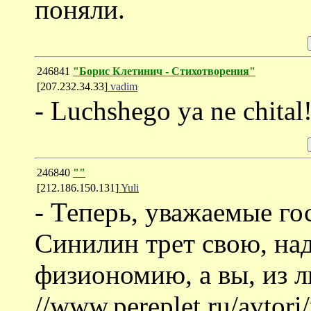
поняли.
246841
"Борис Клетинич - Стихотворения"
[207.232.34.33]
vadim
- Luchshego ya ne chital!
246840
""
[212.186.150.131]
Yuli
- Теперь, уважаемые го
Синилин трет свою, на
физиономию, а вы, из 
//www.pereplet.ru/avtori