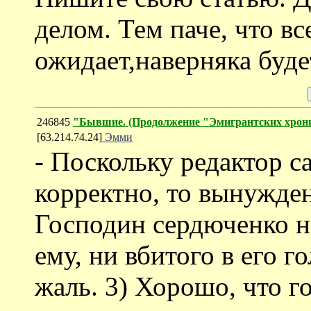
делом. Тем паче, что вс
ожидает,наверняка буд
246845
"Бывшие. (Продолжение "Эмигрантских хрони
[63.214.74.24]
Эмми
- Поскольку редактор с
корректно, то вынуждена
Господин сердюченко н
ему, ни вбитого в его г
жаль. 3) Хорошо, что г