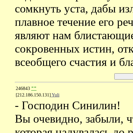
сомкнуть уста, дабы 
плавное течение его ре
являют нам блистающи
сокровенных истин, о
всеобщего счастия и бла
246843
""
[212.186.150.131]
Yuli
- Господин Синилин!
Вы очевидно, забыли, ч
которая надувалась до 