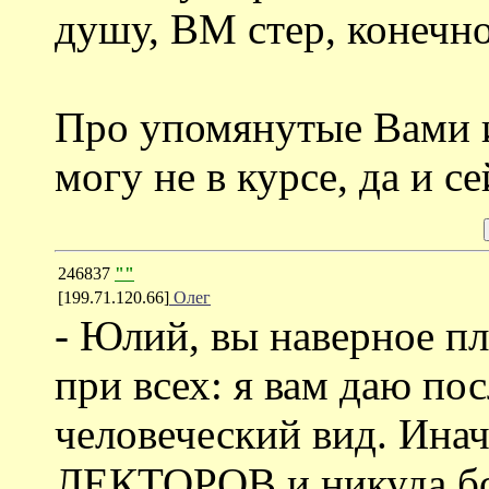
душу, ВМ стер, конечно
Про упомянутые Вами и
могу не в курсе, да и се
246837
""
[199.71.120.66]
Олег
- Юлий, вы наверное п
при всех: я вам даю по
человеческий вид. Инач
ЛЕКТОРОВ и никуда бо