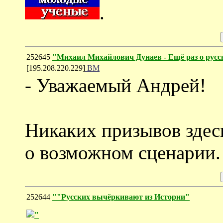
.
252645
"Михаил Михайлович Дунаев - Ещё раз о русс
[195.208.220.229]
ВМ
- Уважаемый Андрей!
Никаких призывов здес
о возможном сценарии.
252644
""Русских вычёркивают из Истории"
"