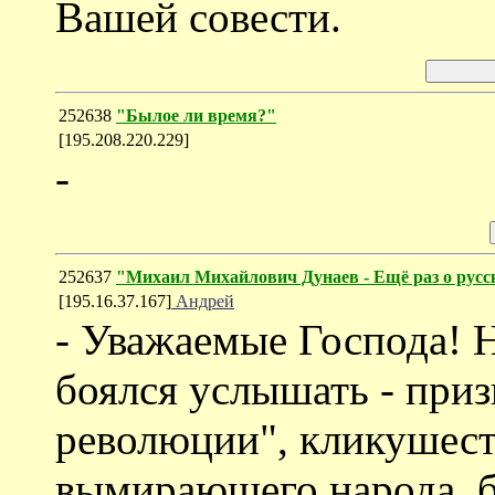
Вашей совести.
252638
"Былое ли время?"
[195.208.220.229]
-
252637
"Михаил Михайлович Дунаев - Ещё раз о русс
[195.16.37.167]
Андрей
- Уважаемые Господа! Н
боялся услышать - при
революции", кликушест
вымирающего народа, б