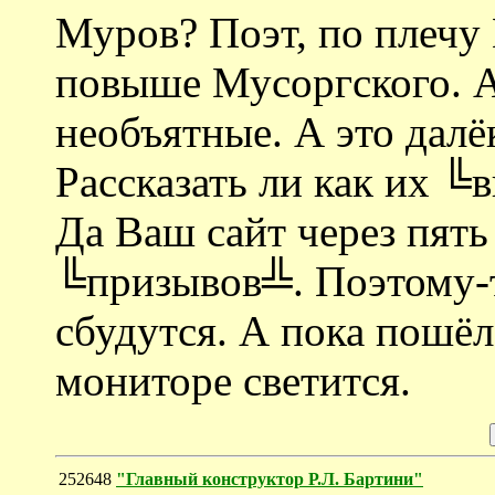
Муров? Поэт, по плечу
повыше Мусоргского. 
необъятные. А это далё
Рассказать ли как их ╚
Да Ваш сайт через пять
╚призывов╩. Поэтому-т
сбудутся. А пока пошёл 
мониторе светится.
252648
"Главный конструктор Р.Л. Бартини"