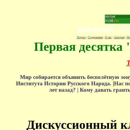
Портал
|
Содержание
|
О нас
|
Авторам
|
Но
Первая десятка 
Т
Мир собирается объявить бесполётную зон
Института Истории Русского Народа.
|
Нас п
лет назад? |
Кому давать грант
Дискуссионный к