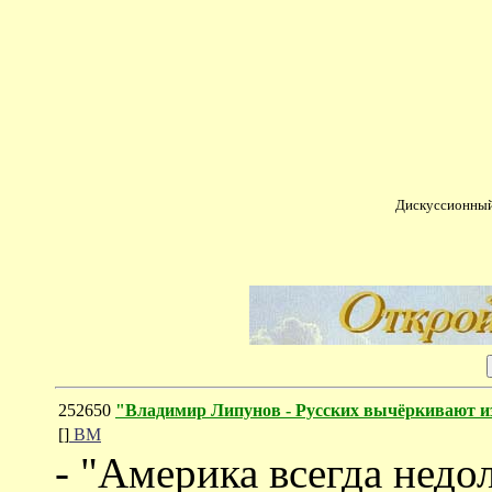
Дискуссионный
252650
"Владимир Липунов - Русских вычёркивают и
[]
ВМ
- "Америка всегда нед