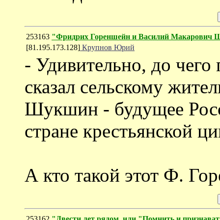
253163
"Фридрих Гореншейн и Василий Макарович
[81.195.173.128]
Крупнов Юрий
- Удивительно, до чег
сказал сельскому жите
Шукшин - будущее Росс
стране крестьянской ци
А кто такой этот Ф. Го
253162
"Двести лет рядом, или "Помнить и признават