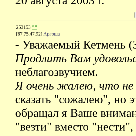
20 августа 2003 г.
253153
""
[67.75.47.92]
Аргоша
- Уважаемый Кетмень (
Продлить Вам удоволь
неблагозвучием.
Я очень жалею, что не
сказать "сожалею", но 
обращал я Ваше вниман
"везти" вместо "нести",