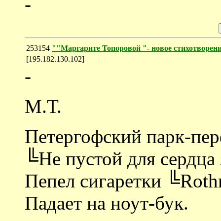
-
253154
""Маргарите Топоровой "- новое стихотво
[195.182.130.102]
-
М.Т.
Петергофский парк-пе
╚Не пустой для сердца 
Пепел сигаретки ╚Rot
Падает на ноут-бук.