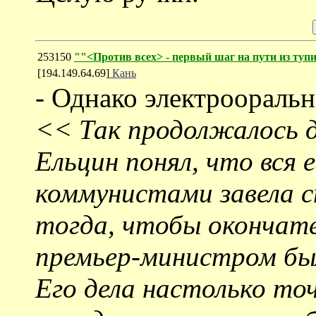
253150
""<Против всех> - первый шаг на пути из туп
[194.149.64.69]
Кань
- Однако электрооральн
<< Так продолжалось д
Ельцин понял, что вся 
коммунистами завела с
тогда, чтобы окончате
премьер-министром бы
Его дела настолько то