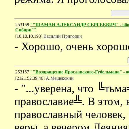
253158
""ШАМАН АЛЕКСАНДР СЕРГЕЕВИЧ" - обозрен
Сибири""
[10.10.10.193]
Василий Пригодич
- Хорошо, очень хорошо
253157
""Возвращение Ярославского-Губельмана" - о
[212.152.39.46]
А.Мещекский
- "...уверена, что ╚тьма
православие╩. В этом, 
православный человек
веры, а вечером Деяния