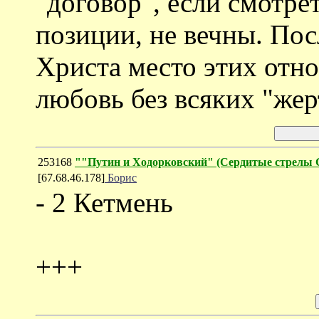
"договор", если смотре
позиции, не вечны. По
Христа место этих отн
любовь без всяких "жерт
253168
""Путин и Ходорковский" (Cердитые стрелы 
[67.68.46.178]
Борис
- 2 Кетмень
+++