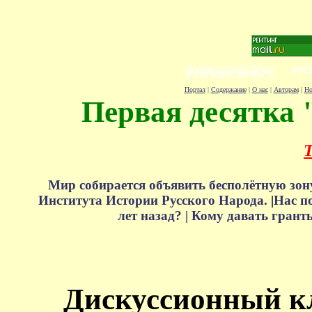
Портал
|
Содержание
|
О нас
|
Авторам
|
Но
Первая десятка 
Т
Мир собирается объявить бесполётную зон
Института Истории Русского Народа.
|
Нас п
лет назад? |
Кому давать грант
Дискуссионный к