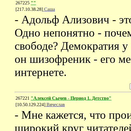
267225
""
[217.10.38.28]
Саша
- Адольф Ализович - эт
Одно непонятно - почем
свободе? Демократия у 
он шизофреник - его мес
интернете.
267221
"Алексей Сычев - Период 1. Детство"
[10.50.129.224]
Вячеслав
- Мне кажется, что про
широкий круг читателе