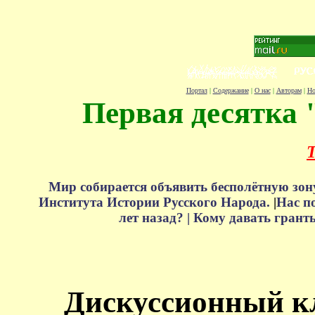
Портал
|
Содержание
|
О нас
|
Авторам
|
Но
Первая десятка 
Т
Мир собирается объявить бесполётную зон
Института Истории Русского Народа.
|
Нас п
лет назад? |
Кому давать грант
Дискуссионный к