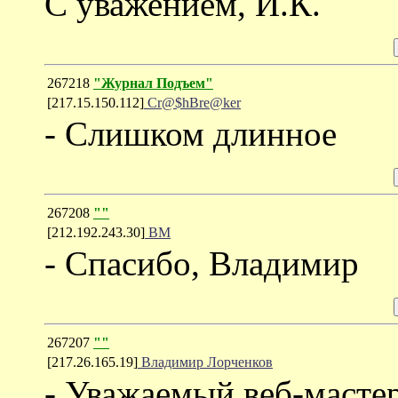
С уважением, И.К.
267218
"Журнал Подъем"
[217.15.150.112]
Cr@$hBre@ker
- Слишком длинное
267208
""
[212.192.243.30]
ВМ
- Спасибо, Владимир
267207
""
[217.26.165.19]
Владимир Лорченков
- Уважаемый веб-мастер