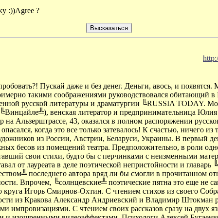
у :))Agree ?
http
робовать?! Пускай даже и без денег. Деньги, авось, и появятся. 
, примерно такими соображениями руководствовался обитающий в
менной русской литературы и драматургии ╚RUSSIA TODAY. Mosk
 ╚Винцайле╩), венская литератор и предпринимательница Юлия
тр на Альзерштрассе, 43, оказался в полном распоряжении русск
опасался, когда это все только затевалось! К счастью, ничего из 
дожников из России, Австрии, Беларуси, Украины. В первый де
ных бесов из помещений театра. Предположительно, в роли одн
тавший свои стихи, будто бы с перчинками с неизменными мат
ставал от лауреата в деле поэтической непристойности и главар
ством╩ последнего автора вряд ли бы смогли в прочитанном оты
вности. Впрочем, ╚солнцевские╩ поэтические пятна это еще не с
 круга Игорь Смирнов-Охтин. С чтением стихов из своего Соб
ости из Кракова Александр Андриевский и Владимир Штокман р
ми импровизациями. С чтением своих рассказов сразу на двух 
 и изощренными видеоэффектами. Психологи Алексей Бугаенко 