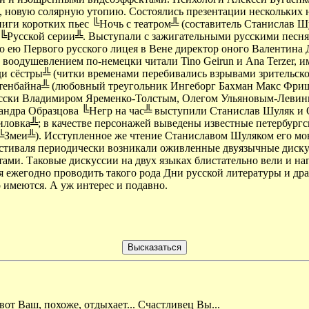
, новую солярную утопию. Состоялись презентации нескольких н
иги коротких пьес ╚Ночь с театром╩ (составитель Станислав Ш
й, ╚Русской серии╩. Выступали с зажигательными русскими пес
о ею Первого русского лицея в Вене директор оного Валентина
 воодушевлением по-немецки читали Tino Geirun и Ana Terzer
и сёстры╩ (читки временами перебивались взрывами зрительског
нтенбайна╩ (любовный треугольник Ингеборг Бахман Макс Фриш
русски Владимиром Яременко-Толстым, Олегом Ульяновым-Леви
андра Образцова ╚Негр на час╩ выступили Станислав Шуляк и 
ловка╩; в качестве персонажей выведены известные петербургс
 ╚Змеи╩). Исступленное же чтение Станиславом Шуляком его м
стиваля периодически возникали оживленные двуязычные диску
ами. Таковые дискуссии на двух языках блистательно вели и 
ежегодно проводить такого рода Дни русской литературы и драм
 имеются. А уж интерес и подавно.
вот Ваш, похоже, отдыхает... Счастливец Вы...