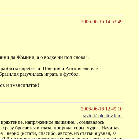
2006-06-16 14:53:49
ини да Жомини, а о водке ни пол-слова".
разбиты вдребезги. Швеция и Англия еле-еле
разилия разучилась играть в футбол.
ов и эмансипаток!
2006-06-16 12:49:10
/avtori/soldatov.html
кряхтение, напряженное дышание... создавалось
сразу бросается в глаза, природа, горы, чудо... Начиная
- верно (кстати, спасибо, автору, из статьи я узнал, за
а? Я не понял, и потом уже считал время, когда эта фигня