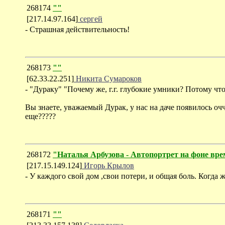
268174
""
[217.14.97.164]
сергей
- Страшная действительность!
268173
""
[62.33.22.251]
Никита Сумароков
- "Дураку" "Почему же, г.г. глубокие умники? Потому ч
Вы знаете, уважаемый Дурак, у нас на даче появилось очч
еще?????
268172
"Наталья Арбузова - Автопортрет на фоне врем
[217.15.149.124]
Игорь Крылов
- У каждого свой дом ,свои потери, и общая боль. Когда 
268171
""