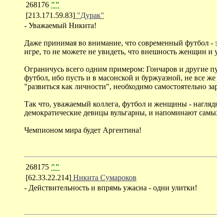
268176
""
[213.171.59.83]
"Дурак"
- Уважаемый Никита!
Даже принимая во внимание, что современный футбол - э
игре, то не можете не увидеть, что внешность женщин и 
Ограничусь всего одним примером: Гончаров и другие п
футбол, ибо пусть и в масонской и буржуазной, не все 
"развиться как личности", необходимо самостоятельно за
Так что, уважаемый коллега, футбол и женщины - нагляд
демократические девицы вульгарны, и напоминают самых 
Чемпионом мира будет Аргентина!
268175
""
[62.33.22.214]
Никита Сумароков
- Действительность и впрямь ужасна - одни улитки!