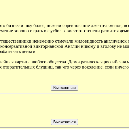
то бизнес и шоу более, нежели соревнование джентельменов, все
умение хорошо играть в футбол зависят от степени развития демо
утешественники неизменно отмечали миловидность англичанок се
же консервативной викторианской Англии никому и вголову не мо
рабатывать деньги.
нейшая картина любого общества. Демократическая российская мо
отвратительных блудниц, так что через поколение, если ничего 