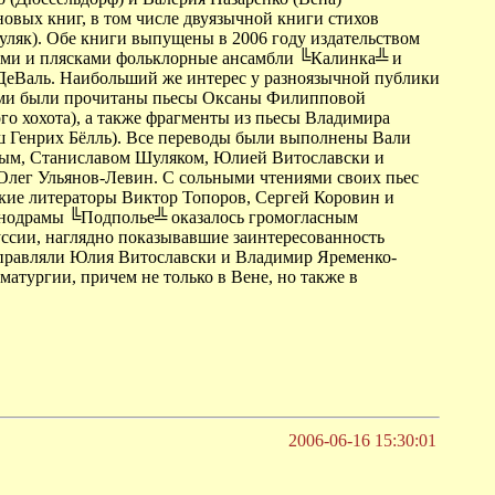
овых книг, в том числе двуязычной книги стихов
уляк). Обе книги выпущены в 2006 году издательством
нями и плясками фольклорные ансамбли ╚Калинка╩ и
 ДеВаль. Наибольший же интерес у разноязычной публики
, ими были прочитаны пьесы Оксаны Филипповой
о хохота), а также фрагменты из пьесы Владимира
 Генрих Бёлль). Все переводы были выполнены Вали
ным, Станиславом Шуляком, Юлией Витославски и
Олег Ульянов-Левин. С сольными чтениями своих пьес
кие литераторы Виктор Топоров, Сергей Коровин и
онодрамы ╚Подполье╩ оказалось громогласным
ссии, наглядно показывавшие заинтересованность
направляли Юлия Витославски и Владимир Яременко-
атургии, причем не только в Вене, но также в
2006-06-16 15:30:01