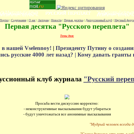
Портал
|
Содержание
|
О нас
|
Авторам
|
Новости
|
Первая десятка
|
Дискуссионный клуб
|
Научный фору
Первая десятка "Русского переплета"
Темы дня:
 в нашей Vselennoy!
|
Президенту Путину о создани
сь русские 4000 лет назад? |
Кому давать гранты 
уссионный клуб журнала
"Русский пере
Просьба вести дискуссию корректно:
- неконструктивные высказывания будут убираться
- будут уничтожаться все анонимные высказывания
"Мудрый человек всегда 
"Самое дорогое, что есть в сей