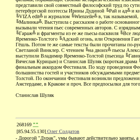
представили свой совместный философский труд по сути
петербургской поэтессы Ирины Дудиной ╚Рай и ад╩ и кн
╚VIZA edit╩ и журналом ╚Wienzeile╩ в, так называемо
╚Малинка╩. Выступила с рассказом о работе основанног
вызывали чтения пьес современных авторов. С изрядным
╚Гараж╩ и фрагменты из ее же пьесы-пасквиля ╚Все люд
Яременко-Толстого ╚Адский огонь, или Откровения Га
Гёшль. Потом те же самые тексты были прочитаны по-
Светланой Винклер. С чтением ╚на двоих╩ пьесы Алекс
выступили Владимир Яременко-Толстой (пьесица ╚Гавни
Вячеслав Курицын) и Станислав Шуляк (короткая драма
финальным аккордом Фестиваля. По ходу проведения Фе
большинства гостей и участников обсуждаемыми предмет
Толстой. По окончании Фестиваля возникли предложения 
Амстердаме, в Кракове и проч. Все предпосылки для того
Станислав Шуляк
268169
""
[85.94.55.130]
Олег Солдатов
- Дорогой "Дурак", умы бывают действительно заняты, а 