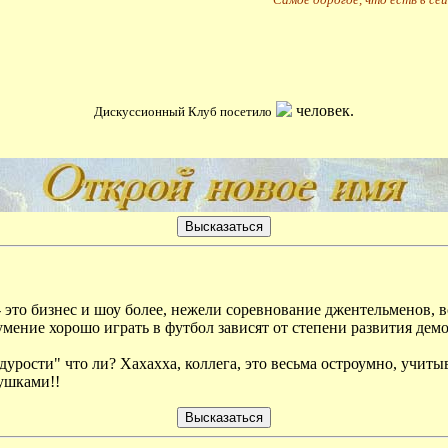
человек.
Дискуссионный Клуб посетило
это бизнес и шоу более, нежели соревнование джентельменов, вс
умение хорошо играть в футбол зависят от степени развития демо
дурости" что ли? Хахахха, коллега, это весьма остроумно, учитыв
ушками!!