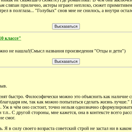
ьм сляпан прилично, актеры играют неплохо, сюжет примитивен,
ел в полглаза... "Голубых" снов мне не снилось, а внутри остал
10 классе"
ужно не нашла!(Смысл названия произведения "Отцы и дети")
зыв.
яснят быстро. Философически можно это объяснить как наличие см
благодаря им, так как можно попытаться сделать жизнь лучше." Я
. Уж в чём оно состоит, точно нельзя однозначно сформулировать
 т.п.. С другой стороны, мне кажется, она в контексте всего расс
не смог.
 Я в силу своего возраста советский строй не застал ни в каком в