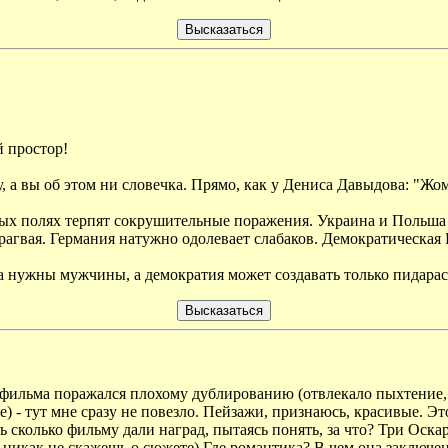
 простор!
 а вы об этом ни словечка. Прямо, как у Дениса Давыдова: "Жом
ных полях терпят сокрушительные поражения. Украина и Польша 
гвая. Германия натужно одолевает слабаков. Демократическая Б
ла нужны мужчины, а демократия может создавать только пидарас
 фильма поражался плохому дублированию (отвлекало пыхтение, 
) - тут мне сразу не повезло. Пейзажи, признаюсь, красивые. Это 
ь сколько фильму дали наград, пытаясь понять, за что? Три Оскара 
 никак не скажешь о сюжете) Где романтика? В чем она заключен