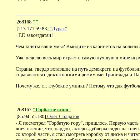
268168
""
[213.171.59.83]
"Дурак"
- Г.Г. завсегдатаи!
Чем заняты ваши умы? Выйдите из кабинетов на вольный
Уже неделю весь мир играет в самую лучшую в мире игру,
Страны, твердо вставшие на путь демократи на футболь
справляются с диктаторскими режимами Тринидада и Пара
Почему же, г.г. глубокие умники? Потому что для футбо
268167
"Горбатое кино"
[85.94.55.130]
Олег Солдатов
- Я посмотрел "Горбатую гору", пришлось. Первую часть
впечатление, что, пардон, актеры-дублеры сидят на толчке
со второй части, я стал смотреть коробку от диска и читат
что такая честь, музыка действительно романтичная, чего