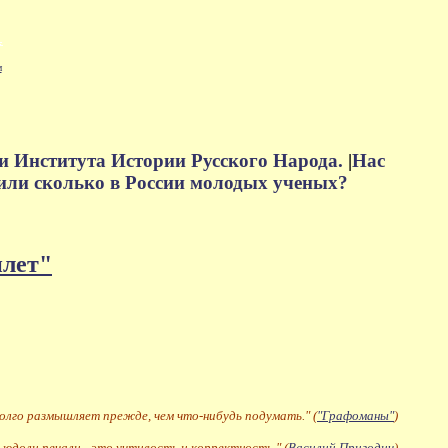
м
и Института Истории Русского Народа.
|
Нас
или сколько в России молодых ученых?
плет"
долго размышляет прежде, чем что-нибудь подумать." (
"Графоманы"
)
 юдоли печали - это учтивость и корректность." (
Василий Пригодич
)