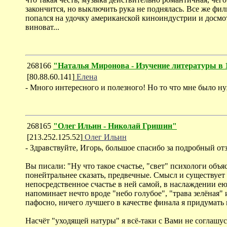
закончится, но выключить рука не поднялась. Все же фил
попался на удочку американской киноиндустрии и досмотр
виноват...
268166
"Наталья Миронова - Изучение литературы в 
[80.88.60.141]
Елена
- Много интересного и полезного! Но то что мне было н
268165
"Олег Ильин - Николай Гришин"
[213.252.125.52]
Олег Ильин
- Здравствуйте, Игорь, большое спасибо за подробный от
Вы писали: "Ну что такое счастье, "свет" психологи объ
понейтральнее сказать, предвечные. Смысл и существует 
непосредственное счастье в ней самой, в наслаждении ею
напоминает нечто вроде "небо голубое", "трава зелёная" и
пафосно, ничего лучшего в качестве финала я придумать 
Насчёт "уходящей натуры" я всё-таки с Вами не соглашусь.