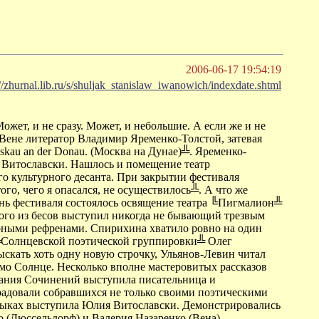
2006-06-17 19:54:19
://zhurnal.lib.ru/s/shuljak_stanislaw_iwanowich/indexdate.shtml
Может, и не сразу. Может, и небольшие. А если же и не
 Вене литератор Владимир Яременко-Толстой, затевая
au an der Donau. (Москва на Дунае)╩. Яременко-
 Витославски. Нашлось и помещение театр
ого культурного десанта. При закрытии фестиваля
того, чего я опасался, не осуществилось╩. А что же
нь фестиваля состоялось освящение театра ╚Пигмалион╩
ого из бесов выступил никогда не бывающий трезвым
ерными рефренами. Спирихина хватило ровно на один
ь ╚Солнцевской поэтической группировки╩ Олег
скать хоть одну новую строчку, Ульянов-Левин читал
амо Солнце. Несколько вполне мастеровитых рассказов
рания Сочинений выступила писательница и
адовали собравшихся не только своими поэтическими
языках выступила Юлия Витославски. Демонстрировались
(Дюссельдорф) и Валерия Назаренко (Вена)