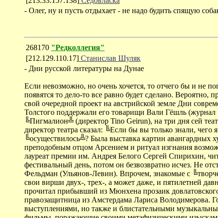
[213.33.157.138]
Седовласка
- Олег, ну и пусть отдыхает - не надо будить спящую собак
268170
"Редколлегия"
[212.129.110.17]
Станислав Шуляк
- Дни русской литературы на Дунае
Если невозможно, но очень хочется, то отчего бы и не поп
появятся то дело-то все равно будет сделано. Вероятно
свой очередной проект на австрийской земле Дни совре
Толстого поддержали его товарищи Вали Гёшль (журнал
╚Пигмалион╩ (директор Tino Geirun), на три дня сей теа
директор театра сказал: ╚Если бы вы только знали, чего я 
╚осуществилось╩? Была выставка картин авангардных ху
преподобным отцом Арсением и ритуал изгнания возмож
лауреат премии им. Андрея Белого Сергей Спирихин, чи
фестивальный день, потом он безвозвратно исчез. Не от
Фельдман (Ульянов-Левин). Впрочем, знакомые с ╚творче
свои вирши двух-, трех-, а может даже, и пятилетней да
прочитал прибывший из Мюнхена прозаик довлатовского
правозащитница из Амстердама Лариса Володимерова. Г
выступлениями, но также и блистательными музыкальны
фильмы, поражающие своими метафизическими изысками