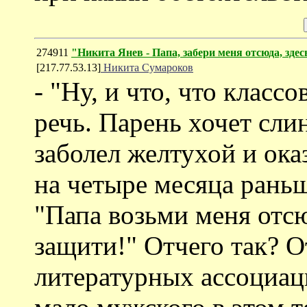
274911
"Никита Янев - Папа, забери меня отсюда, зде
[217.77.53.13]
Никита Сумароков
- "Ну, и что, что класс
речь. Парень хочет слин
заболел желтухой и ока
на четыре месяца рань
"Папа возьми меня отсю
защити!" Отчего так? 
литературных ассоциаци