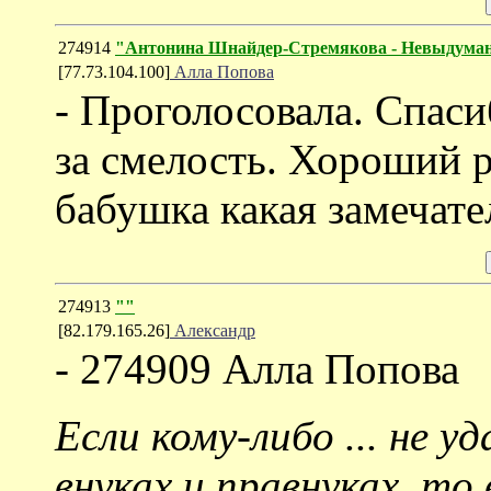
274914
"Антонина Шнайдер-Стремякова - Невыдума
[77.73.104.100]
Алла Попова
- Проголосовала. Спас
за смелость. Хороший 
бабушка какая замечате
274913
""
[82.179.165.26]
Александр
- 274909 Алла Попова
Если кому-либо ... не у
внуках и правнуках, то