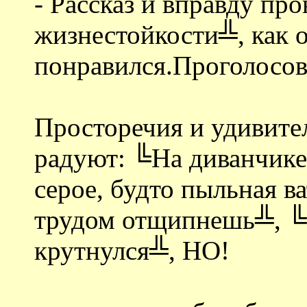
- Рассказ и вправду пр
жизнестойкости╩, как 
понравился.Проголосов
Просторечия и удивите
радуют: ╚На диванчике
серое, будто пыльная ва
трудом отщипнешь╩, ╚
крутнулся╩, НО!