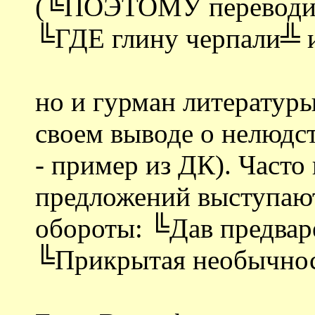
(╚ПОЭТОМУ переводит 
╚ГДЕ глину черпали╩ и 
но и гурман литерату
своем выводе о нелюдств
- пример из ДК). Часто
предложений выступают
обороты: ╚Дав предвар
╚Прикрытая необычнос