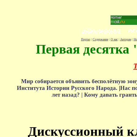
Портал
|
Содержание
|
О нас
|
Авторам
|
Но
Первая десятка 
Т
Мир собирается объявить бесполётную зон
Института Истории Русского Народа.
|
Нас п
лет назад? |
Кому давать грант
Дискуссионный к