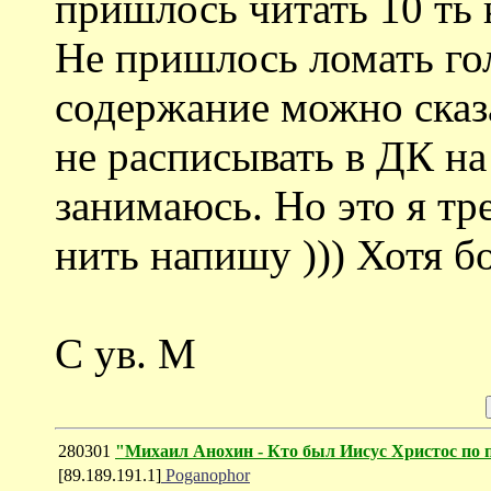
пришлось читать 10 ть 
Не пришлось ломать гол
содержание можно сказ
не расписывать в ДК на 
занимаюсь. Но это я т
нить напишу ))) Хотя б
С ув. М
280301
"Михаил Анохин - Кто был Иисус Христос по п
[89.189.191.1]
Poganophor