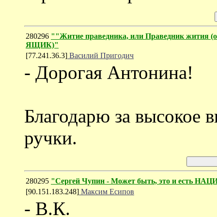
280296
""Житие праведника, или Праведник жития
ЯЩИК)"
[77.241.36.3]
Василий Пригодич
- Дорогая Антонина!
Благодарю за высокое 
ручки.
280295
"Сергей Чупин - Может быть, это и есть 
[90.151.183.248]
Максим Есипов
- В.К.