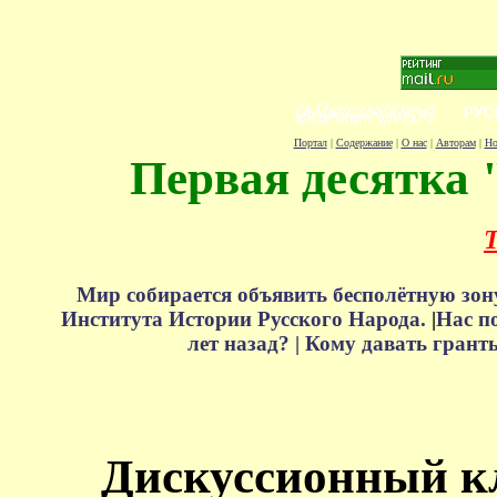
Портал
|
Содержание
|
О нас
|
Авторам
|
Но
Первая десятка 
Т
Мир собирается объявить бесполётную зон
Института Истории Русского Народа.
|
Нас п
лет назад? |
Кому давать грант
Дискуссионный к