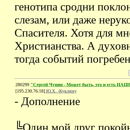
генотипа сродни покло
слезам, или даже неру
Спасителя. Хотя для мн
Христианства. А духо
тогда событий погребен
280299
"Сергей Чупин - Может быть, это и есть 
[195.230.76.18]
Ю.Х. -Куклину
- Дополнение
╚Один мой друг покойн