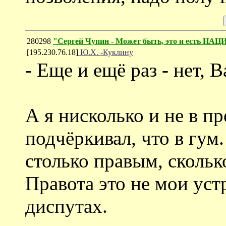
280298
"Сергей Чупин - Может быть, это и есть 
[195.230.76.18]
Ю.Х. -Куклину
- Еще и ещё раз - нет, 
А я нисколько и не в пр
подчёркивал, что в гум.
столько правым, сколь
Правота это не мои ус
диспутах.