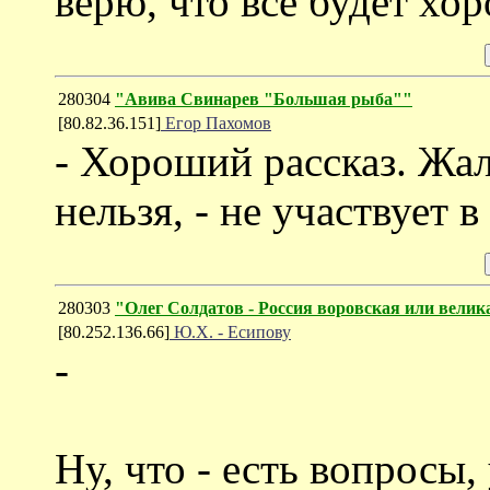
верю, что все будет хо
280304
"Авива Свинарев "Большая рыба""
[80.82.36.151]
Егор Пахомов
- Хороший рассказ. Жал
нельзя, - не участвует в
280303
"Олег Солдатов - Россия воровская или велик
[80.252.136.66]
Ю.Х. - Есипову
-
Ну, что - есть вопросы,