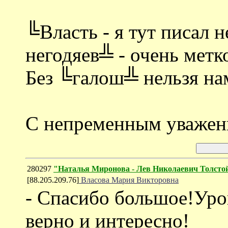
╚Власть - я тут писал н
негодяев╩ - очень метко
Без ╚галош╩ нельзя на
С непременным уважен
280297
"Наталья Миронова - Лев Николаевич Толсто
[88.205.209.76]
Власова Мария Викторовна
- Спасибо большое!Уро
верно и интересно!