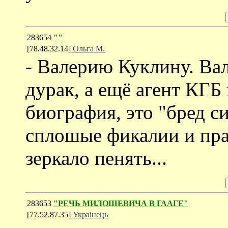
283654
""
[78.48.32.14]
Ольга М.
- Валерию Куклину. Ва
дурак, а ещё агент КГ
биография, это "бред 
сплошые фикалии и пра
зеркало пенять...
283653
"РЕЧЬ МИЛОШЕВИЧА В ГААГЕ"
[77.52.87.35]
Украiнець