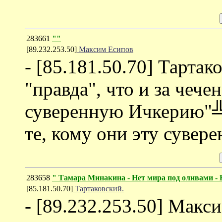
283661
""
[89.232.253.50]
Максим Есипов
- [85.181.50.70] Тартак
"правда", что и за чеч
суверенную Ичкерию"╩ 
те, кому они эту сувере
283658
" Тамара Минакина - Нет мира под оливами -
[85.181.50.70]
Тартаковский.
- [89.232.253.50] Макс