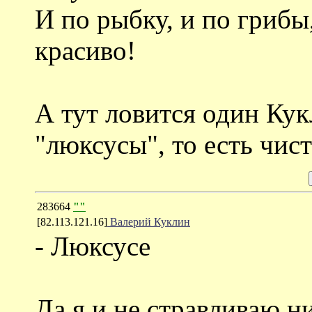
И по рыбку, и по грибы,
красиво!
А тут ловится один Кукл
"люксусы", то есть чис
283664
""
[82.113.121.16]
Валерий Куклин
- Люксусе
Да я и не стравливаю н