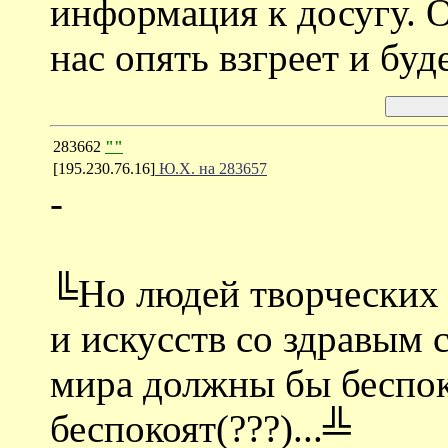
информация к досугу. О
нас опять взгреет и буд
283662
""
[195.230.76.16]
Ю.Х. на 283657
-
╚Но людей творческих 
и искусств со здравым
мира должны бы беспоко
беспокоят(???)...╩