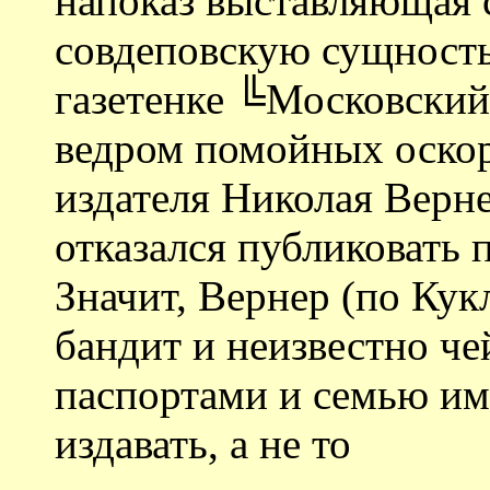
напоказ выставляющая
совдеповскую сущность
газетенке ╚Московский
ведром помойных оскор
издателя Николая Верн
отказался публиковать 
Значит, Вернер (по Кук
бандит и неизвестно че
паспортами и семью и
издавать, а не то