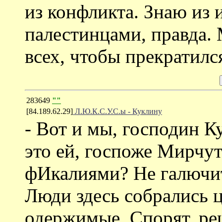
из конфликта. Знаю из 
палестинцами, правда.
всех, чтобы прекратилс
283649
""
[84.189.62.29]
Л.Ю.К.С.У.С.ы - Куклину
- Вот и мы, господин К
это ей, госпоже Мирчу
фИкалиями? Не галючит
Люди здесь собрались 
одержимые. Спорят, ре