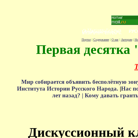
Портал
|
Содержание
|
О нас
|
Авторам
|
Но
Первая десятка 
Т
Мир собирается объявить бесполётную зон
Института Истории Русского Народа.
|
Нас п
лет назад? |
Кому давать грант
Дискуссионный к